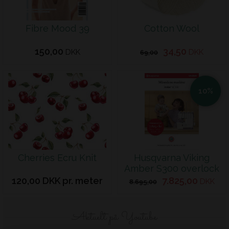
Fibre Mood 39
Cotton Wool
150,00
34,50
DKK
DKK
69,00
10%
Cherries Ecru Knit
Husqvarna Viking
Amber S300 overlock
120,00 DKK pr. meter
7.825,00
DKK
8.695,00
Aktuelt på Youtube