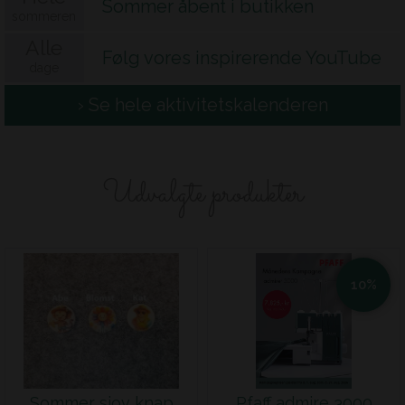
Sommer åbent i butikken
sommeren
Alle
Følg vores inspirerende YouTube
dage
› Se hele aktivitetskalenderen
kanal
Udvalgte produkter
10%
Sommer sjov knap
Pfaff admire 3000