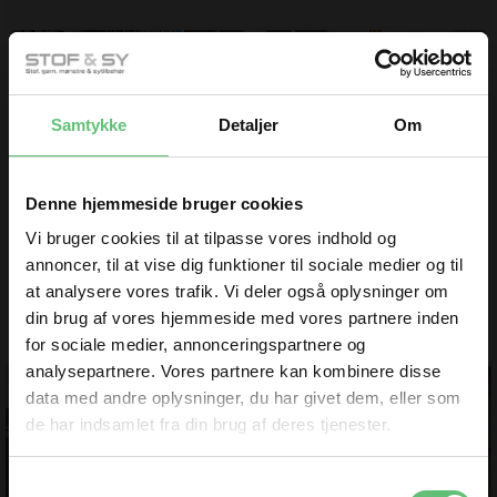
Samtykke
Detaljer
Om
Denne hjemmeside bruger cookies
Vi bruger cookies til at tilpasse vores indhold og
annoncer, til at vise dig funktioner til sociale medier og til
at analysere vores trafik. Vi deler også oplysninger om
Se hvordan du selv syr
Se vores seneste
et smart underskørt
din brug af vores hjemmeside med vores partnere inden
DIY STOF SY en
Facebook Live
præsentation
for sociale medier, annonceringspartnere og
analysepartnere. Vores partnere kan kombinere disse
data med andre oplysninger, du har givet dem, eller som
de har indsamlet fra din brug af deres tjenester.
TILMELD DIG
Samtykkevalg