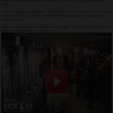
Masser af spændende bånd, knapper og sjove ting til at pynte tøjet op
med.
Vi har en hyggelig atmosfære i vores lokale, som er placeret midt i hjertet
af Skanderborg. Og du bliver betjent af kreative piger, der går op i det
med liv og sjæl.
Vores hjemmeside bliver hele tiden udbygget. Finder du ikke lige det du
søger, så send en mail
info@stofogsy.dk