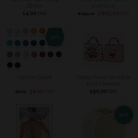
18mm
overlock
14,00
7.825,00
DKK
DKK
8.695,00
50%
Cotton Glacé
Taske Panel Vendbar
Red Cherries
34,00
190,00
DKK
DKK
68,00
50%