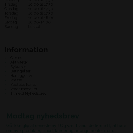
Tirsdag
10.00 til 17.30
Onsdag
10.00 til 17.30
Torsdag
10.00 til 17.30
Fredag
10.00 til 18.00
Lørdag
10.00-14.00
Søndag
Lukket
Information
Om os
Aktiviteter
Sykurser
Betingelser
Her ligger vi
Presse
Youtube kanal
Vores modeller
Tilmeld Nyhedsbrev
Modtag nyhedsbrev
Gå ikke glip af seneste nyt! Og vær blandt de første til, at høre
om nye produkter, tilbud, kurser og arrangementer m.m.