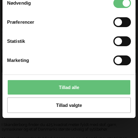
og få nyheder og inspiration direkte
Nødvendig
i din indbakke 😊
Fornavn
Præferencer
Email
Statistik
TILMELD
Marketing
Du kan til enhver tid afmelde dig igen.
Tillad alle
Velkommen til Stof og Sy
Tillad valgte
Stof og Sy er din online butik med stof, garn, strik, patchwork mønstre,
strikkepinde, hæklenåle og meget mere.
I Skanderborg finder du 425 kvadrat meter fyldt med stof, garn,
symaskiner og et af Danmarks største udvalg af sytilbehør.