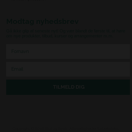
Modtag nyhedsbrev
Gå ikke glip af seneste nyt! Og vær blandt de første til, at høre
om nye produkter, tilbud, kurser og arrangementer m.m.
First Name
Email
TILMELD DIG
Copyright © 2018 Stof og Sy.dk. Alle rettigheder forbeholdes.