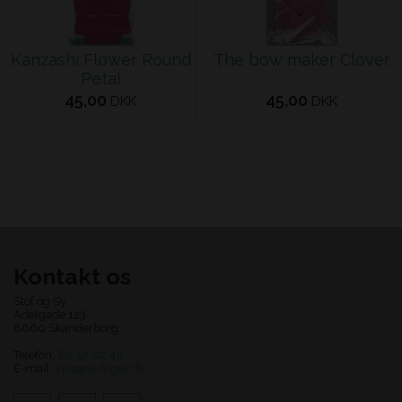
Kanzashi Flower Round
The bow maker Clover
Petal
45,00
45,00
DKK
DKK
Kontakt os
Stof og Sy
Adelgade 123
8660 Skanderborg
Telefon:
86 52 02 45
E-mail:
info@stofogsy.dk