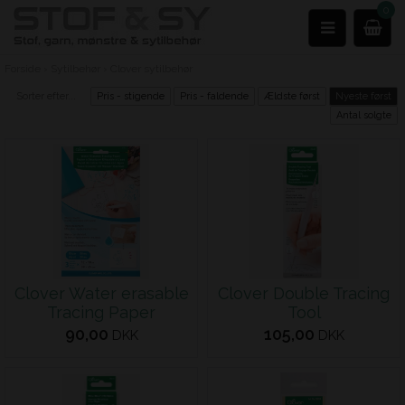
0
Forside
›
Sytilbehør
›
Clover sytilbehør
Sorter efter...
Pris - stigende
Pris - faldende
Ældste først
Nyeste først
Antal solgte
Clover Water erasable
Clover Double Tracing
Tracing Paper
Tool
90,00
105,00
DKK
DKK