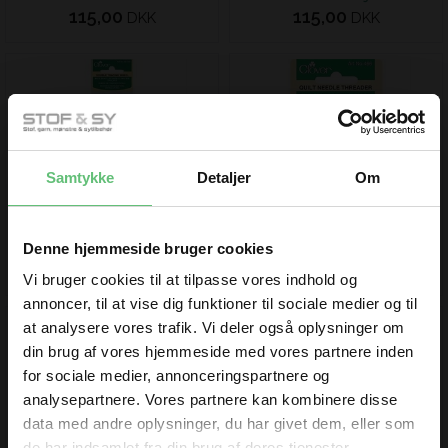
115,00
115,00
DKK
DKK
Samtykke
Detaljer
Om
Dobbelt markeringshjul
Lille nåletråder fra
Clover
Clover
Denne hjemmeside bruger cookies
70,00
68,00
DKK
DKK
Vi bruger cookies til at tilpasse vores indhold og
annoncer, til at vise dig funktioner til sociale medier og til
at analysere vores trafik. Vi deler også oplysninger om
din brug af vores hjemmeside med vores partnere inden
for sociale medier, annonceringspartnere og
analysepartnere. Vores partnere kan kombinere disse
data med andre oplysninger, du har givet dem, eller som
de har indsamlet fra din brug af deres tjenester.