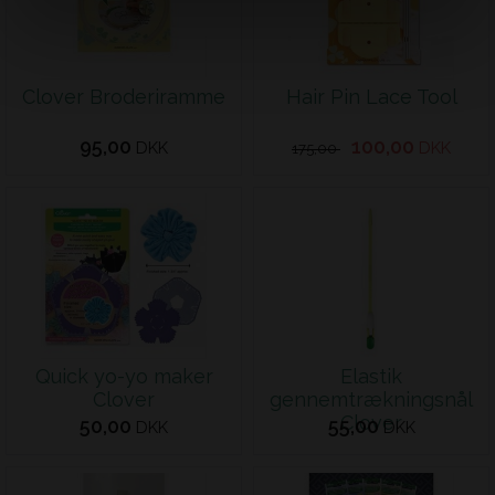
Clover Broderiramme
Hair Pin Lace Tool
95,00
100,00
DKK
DKK
175,00
Quick yo-yo maker
Elastik
Clover
gennemtrækningsnål
Clover
50,00
55,00
DKK
DKK