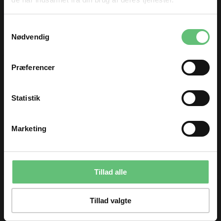
Spids skrædder syl
Strop vender Clover
TILMELD DIG
Clover
Samtykkevalg
og få nyheder og inspiration direkte
55,00
55,00
Nødvendig
DKK
DKK
i din indbakke 😊
Fornavn
Præferencer
Email
Statistik
TILMELD
Marketing
Syl med rund spids
Trådknivs vedhæng -
Du kan til enhver tid afmelde dig igen.
Clover
yarncutter
95,00
65,00
DKK
DKK
Tillad alle
43%
Tillad valgte