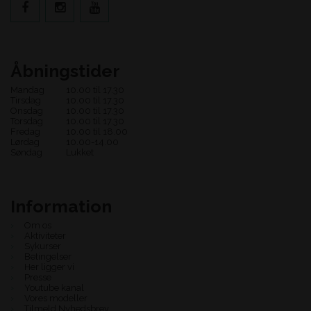
Åbningstider
Mandag
10.00 til 17.30
Tirsdag
10.00 til 17.30
Onsdag
10.00 til 17.30
Torsdag
10.00 til 17.30
Fredag
10.00 til 18.00
Lørdag
10.00-14.00
Søndag
Lukket
Information
Om os
Aktiviteter
Sykurser
Betingelser
Her ligger vi
Presse
Youtube kanal
Vores modeller
Tilmeld Nyhedsbrev