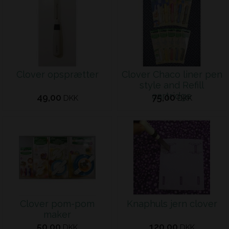
Clover opsprætter
Clover Chaco liner pen
style and Refill
cartridge
49,00
75,00
DKK
DKK
Clover pom-pom
Knaphuls jern clover
maker
50,00
120,00
DKK
DKK