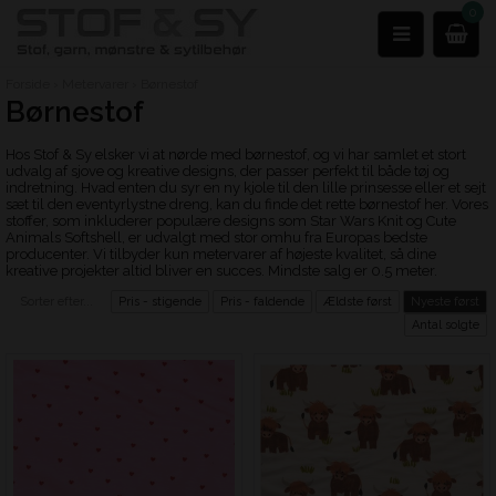
0
Forside
›
Metervarer
›
Børnestof
Børnestof
Hos Stof & Sy elsker vi at nørde med børnestof, og vi har samlet et stort
udvalg af sjove og kreative designs, der passer perfekt til både tøj og
indretning. Hvad enten du syr en ny kjole til den lille prinsesse eller et sejt
sæt til den eventyrlystne dreng, kan du finde det rette børnestof her. Vores
stoffer, som inkluderer populære designs som Star Wars Knit og Cute
Animals Softshell, er udvalgt med stor omhu fra Europas bedste
producenter. Vi tilbyder kun metervarer af højeste kvalitet, så dine
kreative projekter altid bliver en succes. Mindste salg er 0.5 meter.
Sorter efter...
Pris - stigende
Pris - faldende
Ældste først
Nyeste først
Antal solgte