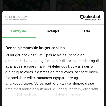
Santas knit green
Love in the Jungle
Samtykke
Detaljer
Om
199,00 DKK pr. meter
199,00 DKK pr. meter
Denne hjemmeside bruger cookies
Vi bruger cookies til at tilpasse vores indhold og
annoncer, til at vise dig funktioner til sociale medier og til
at analysere vores trafik. Vi deler også oplysninger om
din brug af vores hjemmeside med vores partnere inden
for sociale medier, annonceringspartnere og
Dino Wellness Fleece
Poplin Wishes White
analysepartnere. Vores partnere kan kombinere disse
data med andre oplysninger, du har givet dem, eller som
170,00 DKK pr. meter
99,00 DKK pr. meter
de har indsamlet fra din brug af deres tjenester.
TILMELD DIG