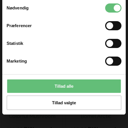
Samtykkevalg
og få nyheder og inspiration direkte
Nødvendig
i din indbakke 😊
Fornavn
Præferencer
Email
Statistik
Blue Sneakers
Tractor with trailor
TILMELD
190,00 DKK pr. meter
190,00 DKK pr. meter
Marketing
Du kan til enhver tid afmelde dig igen.
Tillad alle
Tillad valgte
Colorful Mushroom
Bomel Arctic