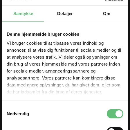
Kontakt os
Samtykke
Detaljer
Om
Stof og Sy
Adelgade 123
8660 Skanderborg
Denne hjemmeside bruger cookies
Telefon:
86 52 02 45
Vi bruger cookies til at tilpasse vores indhold og
E-mail:
info@stofogsy.dk
annoncer, til at vise dig funktioner til sociale medier og til
at analysere vores trafik. Vi deler også oplysninger om
din brug af vores hjemmeside med vores partnere inden
for sociale medier, annonceringspartnere og
analysepartnere. Vores partnere kan kombinere disse
Åbningstider
data med andre oplysninger, du har givet dem, eller som
Mandag
de har indsamlet fra din brug af deres tjenester.
10.00 til 17.30
Tirsdag
10.00 til 17.30
Onsdag
10.00 til 17.30
TILMELD DIG
Torsdag
10.00 til 17.30
Samtykkevalg
Fredag
10.00 til 18.00
og få nyheder og inspiration direkte
Nødvendig
Lørdag
10.00-14.00
i din indbakke 😊
Søndag
Lukket
Fornavn