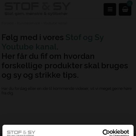
0
Forside
›
Kundeservice
›
Youtube kanal
Følg med i vores
Stof og Sy
Youtube kanal
.
Her får du fif om hvordan
forskellige produkter skal bruges
og sy og strikke tips.
Har du forslag eller en idé til kommende videoer, vil vi meget gerne høre
fra dig.