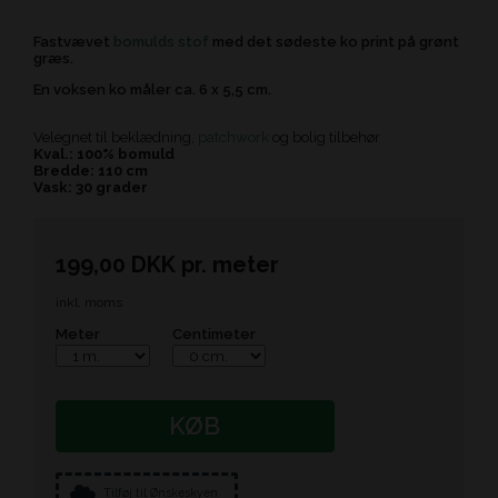
Fastvævet
bomulds stof
med det sødeste ko print på grønt
græs.
En voksen ko måler ca. 6 x 5,5 cm.
Velegnet til beklædning,
patchwork
og bolig tilbehør
Kval.: 100% bomuld
Bredde: 110 cm
Vask: 30 grader
199,00
DKK
pr.
meter
inkl. moms
Meter
Centimeter
KØB
Tilføj til Ønskeskyen