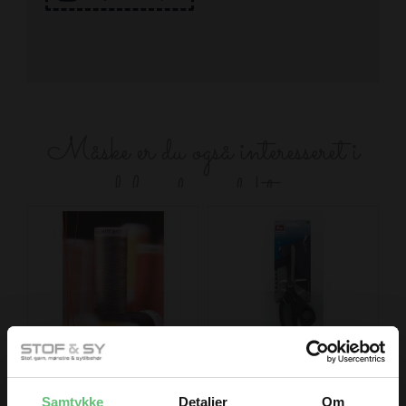
Måske er du også interesseret i
følgende produkter
Sytråd
Prym Kai skrædder
saks højre
32,00
249,00
Samtykke
Detaljer
Om
DKK
DKK