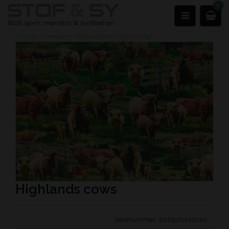
0
Forside
›
Metervarer
›
Bomuldsstof med mønster
Highlands cows
Varenummer:
200920241010