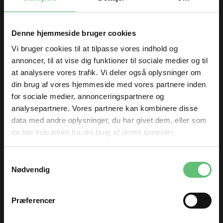
Denne hjemmeside bruger cookies
Kunder købte også
Vi bruger cookies til at tilpasse vores indhold og
annoncer, til at vise dig funktioner til sociale medier og til
at analysere vores trafik. Vi deler også oplysninger om
din brug af vores hjemmeside med vores partnere inden
for sociale medier, annonceringspartnere og
analysepartnere. Vores partnere kan kombinere disse
data med andre oplysninger, du har givet dem, eller som
de har indsamlet fra din brug af deres tjenester.
TILMELD DIG
Samtykkevalg
DG animal skin
Fibervat - fibervat
og få nyheder og inspiration direkte
Nødvendig
i din indbakke 😊
100g
Fornavn
140,00 DKK pr.
60,00 DKK pr.
meter
meter
Præferencer
Email