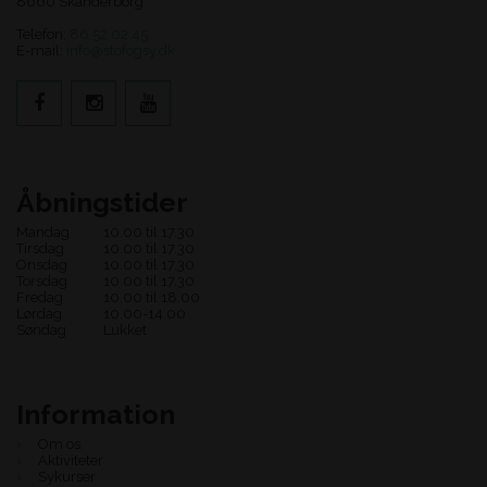
8660 Skanderborg
Telefon:
86 52 02 45
E-mail:
info@stofogsy.dk
Åbningstider
Mandag
10.00 til 17.30
Tirsdag
10.00 til 17.30
Onsdag
10.00 til 17.30
Torsdag
10.00 til 17.30
Fredag
10.00 til 18.00
Lørdag
10.00-14.00
Søndag
Lukket
Information
Om os
Aktiviteter
Sykurser