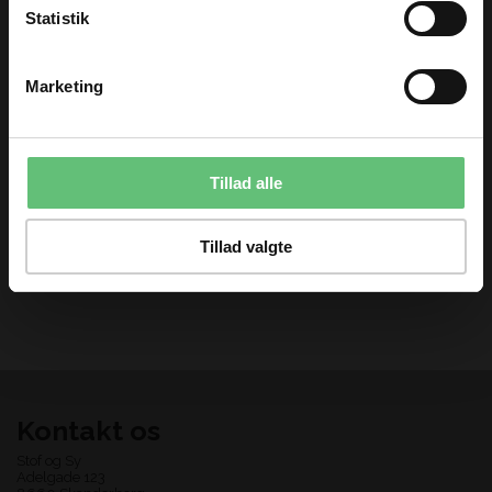
Statistik
50%
TILMELD
Marketing
Du kan til enhver tid afmelde dig igen.
Sherlock returns
Rasmus Klump prik
Tillad alle
65,00 DKK
70,00 DKK pr.
130,00
pr. meter
meter
Tillad valgte
Kontakt os
Stof og Sy
Adelgade 123