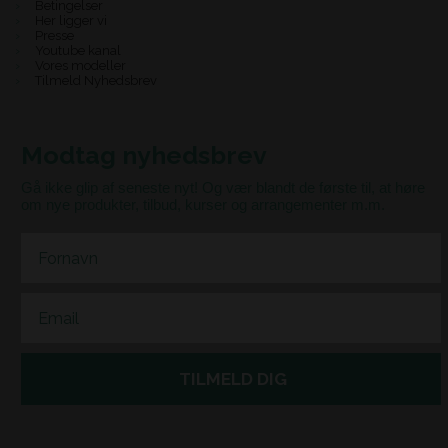
Betingelser
Her ligger vi
Presse
Youtube kanal
Vores modeller
Tilmeld Nyhedsbrev
Modtag nyhedsbrev
Gå ikke glip af seneste nyt! Og vær blandt de første til, at høre
om nye produkter, tilbud, kurser og arrangementer m.m.
First Name
Email
TILMELD DIG