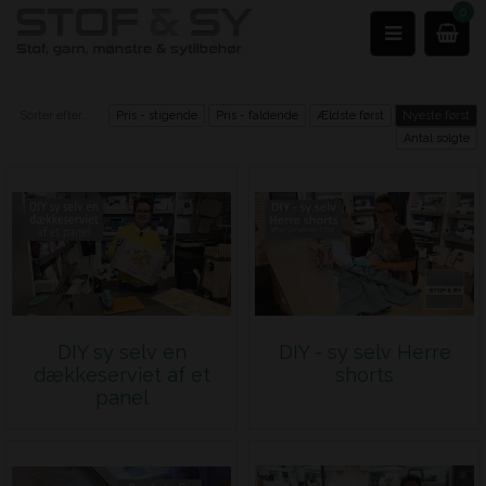
0
Sorter efter...
Pris - stigende
Pris - faldende
Ældste først
Nyeste først
Antal solgte
DIY sy selv en
DIY - sy selv Herre
dækkeserviet af et
shorts
panel