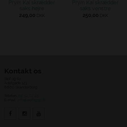
Prym Kai skrædder
Prym Kai skrædder
saks højre
saks venstre
249,00
250,00
DKK
DKK
Kontakt os
Stof og Sy
Adelgade 123
8660 Skanderborg
Telefon:
86 52 02 45
E-mail:
info@stofogsy.dk