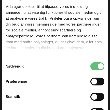
næseklemme
Vi bruger cookies til at tilpasse vores indhold og
annoncer, til at vise dig funktioner til sociale medier og til
at analysere vores trafik. Vi deler også oplysninger om
din brug af vores hjemmeside med vores partnere inden
for sociale medier, annonceringspartnere og
analysepartnere. Vores partnere kan kombinere disse
data med andre oplysninger, du har givet dem, eller som
de har indsamlet fra din brug af deres tjenester.
Bluse med V udskæring
Sy flotte hjørner med
TILMELD DIG
i rib
skråbånd
Samtykkevalg
og få nyheder og inspiration direkte
Nødvendig
i din indbakke 😊
Fornavn
Præferencer
Email
Statistik
TILMELD