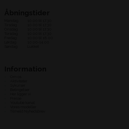
Åbningstider
Mandag
10.00 til 17.30
Tirsdag
10.00 til 17.30
Onsdag
10.00 til 17.30
Torsdag
10.00 til 17.30
Fredag
10.00 til 18.00
Lørdag
10.00-14.00
Søndag
Lukket
Information
Om os
Aktiviteter
Sykurser
Betingelser
Her ligger vi
Presse
Youtube kanal
Vores modeller
Tilmeld Nyhedsbrev