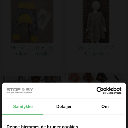
Minikrea 111 Baby
Minikrea 33030
bukser - model
flæsekjole
Samtykke
Detaljer
Om
DIY - sy selv mundbind
DIY - sy selv
med læg og
dekorations mundbind
Denne hjemmeside bruger cookies