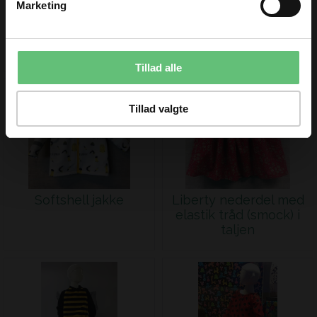
Marketing
Sy en flot
Søde Baby Bloomers
Du kan til enhver tid afmelde dig igen.
stolpelukning
efter Minikrea 110
Tillad alle
Tillad valgte
Softshell jakke
Liberty nederdel med
elastik tråd (smock) i
taljen