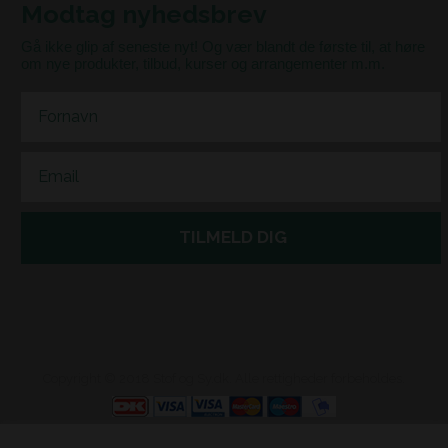
Modtag nyhedsbrev
Gå ikke glip af seneste nyt! Og vær blandt de første til, at høre
om nye produkter, tilbud, kurser og arrangementer m.m.
First Name
Email
TILMELD DIG
Copyright © 2018 Stof og Sy.dk. Alle rettigheder forbeholdes.
Webshop lavet af Dandodesign