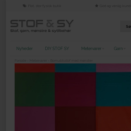
Flot, stor fysisk butik
God og venlig kund
Nyheder
DIY STOF SY
Metervarer
Garn
Forside
›
Metervarer
›
Bomuldsstof med mønster