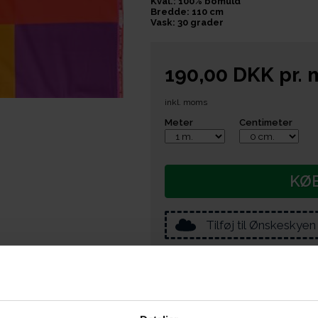
Kval.: 100% bomuld
Bredde: 110 cm
Vask: 30 grader
190,00
DKK
pr.
inkl. moms
Meter
Centimeter
KØ
Tilføj til Ønskeskyen
e er du også interesseret i følgende prod