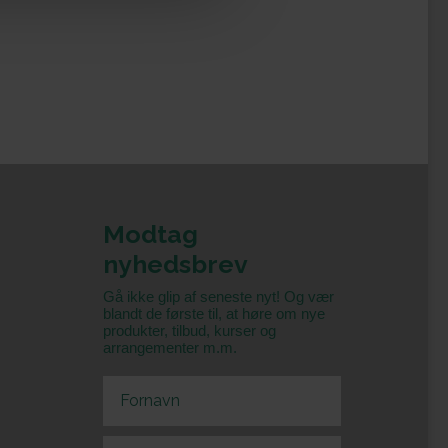
Modtag
nyhedsbrev
Gå ikke glip af seneste nyt! Og vær
blandt de første til, at høre om nye
produkter, tilbud, kurser og
arrangementer m.m.
First Name
Email