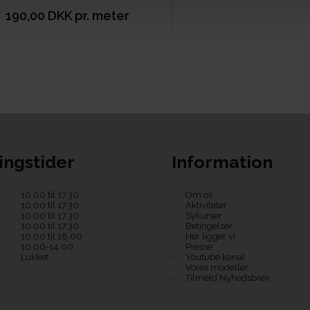
190,00 DKK pr. meter
ingstider
Information
10.00 til 17.30
Om os
10.00 til 17.30
Aktiviteter
10.00 til 17.30
Sykurser
10.00 til 17.30
Betingelser
10.00 til 18.00
Her ligger vi
10.00-14.00
Presse
Lukket
Youtube kanal
Vores modeller
Tilmeld Nyhedsbrev