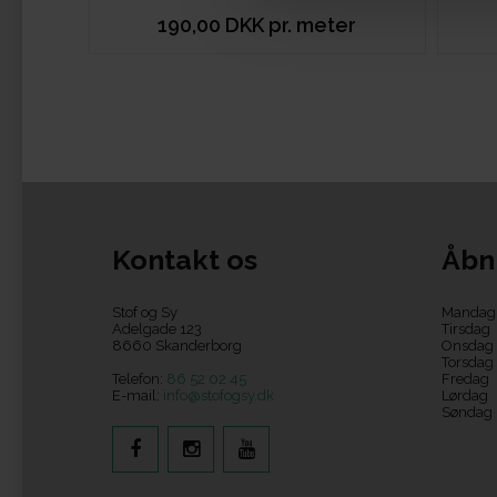
190,00 DKK pr. meter
Kontakt os
Åbn
Stof og Sy
Mandag
Adelgade 123
Tirsdag
8660 Skanderborg
Onsdag
Torsdag
Telefon:
86 52 02 45
Fredag
E-mail:
info@stofogsy.dk
Lørdag
Søndag