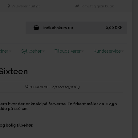
Vi leverer hurtigt
Fornuftig grøn butik
Indkøbskurv (0)
0,00
DKK
iner
Sytilbehør
Tilbuds varer
Kundeservice
Sixteen
Varenummer:
270220251003
rn hvor der er knald på farverne. En firkant måler ca. 22,5 x
edde på 110 cm.
og bolig tilbehør.