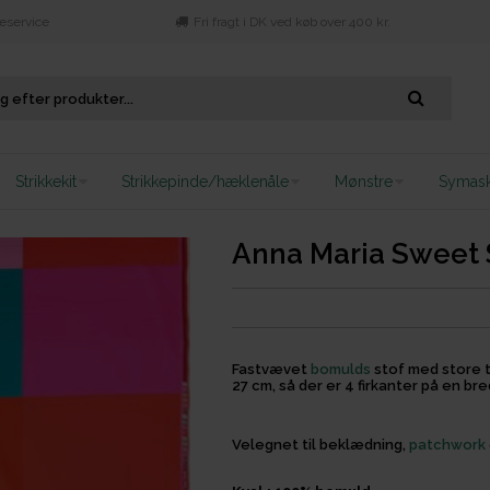
eservice
Fri fragt i DK ved køb over 400 kr.
Strikkekit
Strikkepinde/hæklenåle
Mønstre
Symask
Anna Maria Sweet 
Fastvævet
bomulds
stof med store te
27 cm, så der er 4 firkanter på en br
Velegnet til beklædning,
patchwork