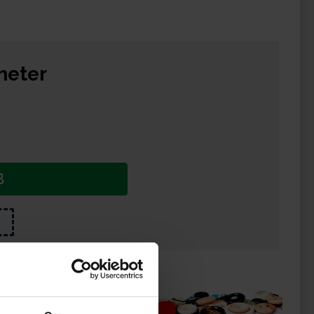
meter
B
ukter