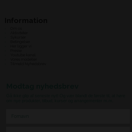
Information
Om os
Aktiviteter
Sykurser
Betingelser
Her ligger vi
Presse
Youtube kanal
Vores modeller
Tilmeld Nyhedsbrev
Modtag nyhedsbrev
Gå ikke glip af seneste nyt! Og vær blandt de første til, at høre
om nye produkter, tilbud, kurser og arrangementer m.m.
First Name
Email