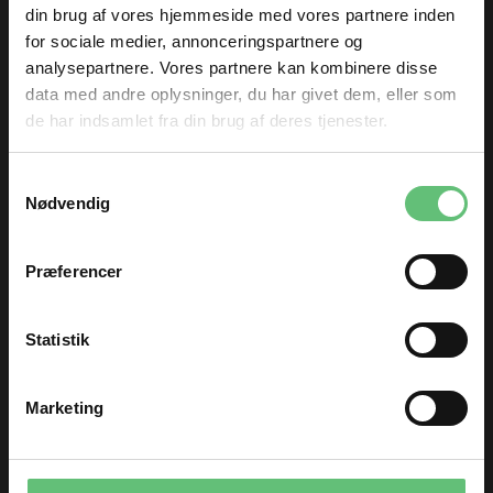
din brug af vores hjemmeside med vores partnere inden
Anoraksnor 4 mm
Rib der matcher dit
for sociale medier, annonceringspartnere og
645
stof
analysepartnere. Vores partnere kan kombinere disse
12,00 DKK pr.
90,00 DKK pr.
data med andre oplysninger, du har givet dem, eller som
meter
meter
de har indsamlet fra din brug af deres tjenester.
TILMELD DIG
Samtykkevalg
og få nyheder og inspiration direkte
Nødvendig
i din indbakke 😊
Fornavn
Præferencer
Email
Minikrea 11415
Acu Farm animals
Statistik
wildlife
99,00
220,00 DKK pr.
DKK
TILMELD
meter
Marketing
Du kan til enhver tid afmelde dig igen.