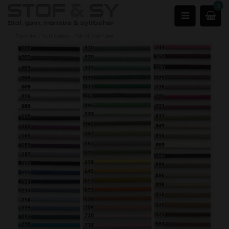
0
Forside
›
Sytilbehør
›
Bånd/blonder