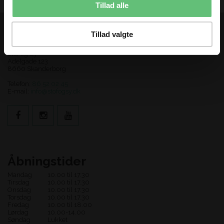
Tillad alle
Tillad valgte
Kontakt os
Stof og Sy
Adelgade 123
8660 Skanderborg
Telefon:
86 52 02 45
E-mail:
info@stofogsy.dk
Åbningstider
Mandag
10.00 til 17.30
Tirsdag
10.00 til 17.30
Onsdag
10.00 til 17.30
Torsdag
10.00 til 17.30
Fredag
10.00 til 18.00
Lørdag
10.00-14.00
Søndag
Lukket