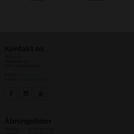
Kontakt os
Stof og Sy
Adelgade 123
8660 Skanderborg
Telefon:
86 52 02 45
E-mail:
info@stofogsy.dk
Åbningstider
Mandag
10.00 til 17.30
Tirsdag
10.00 til 17.30