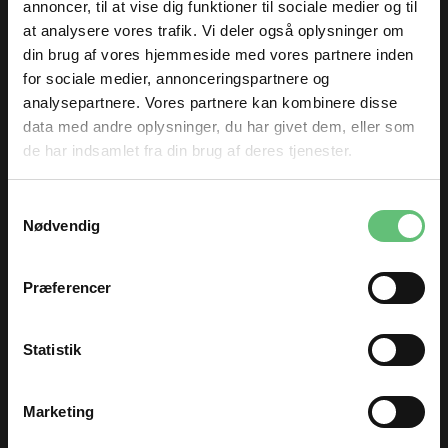
annoncer, til at vise dig funktioner til sociale medier og til
at analysere vores trafik. Vi deler også oplysninger om
din brug af vores hjemmeside med vores partnere inden
for sociale medier, annonceringspartnere og
analysepartnere. Vores partnere kan kombinere disse
data med andre oplysninger, du har givet dem, eller som
de har indsamlet fra din brug af deres tjenester.
Sytråd
Universal nåle
TILMELD DIG
130/705 H
Samtykkevalg
32,00
34,00
DKK
DKK
og få nyheder og inspiration direkte
Nødvendig
i din indbakke 😊
Fornavn
Præferencer
Kunder købte også
Email
Statistik
TILMELD
Marketing
Du kan til enhver tid afmelde dig igen.