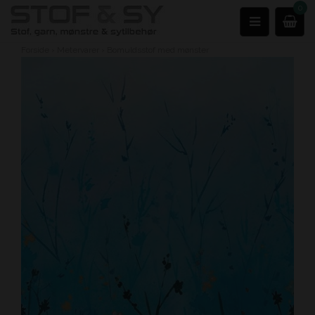
0
Forside
›
Metervarer
›
Bomuldsstof med mønster