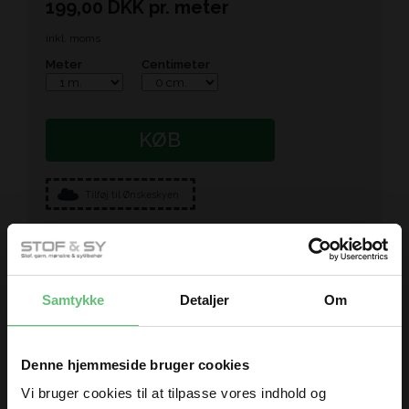
199,00
DKK
pr.
meter
inkl. moms
Meter
Centimeter
KØB
Tilføj til Ønskeskyen
Samtykke
Detaljer
Om
Måske er du også interesseret i
Denne hjemmeside bruger cookies
følgende produkter
Vi bruger cookies til at tilpasse vores indhold og