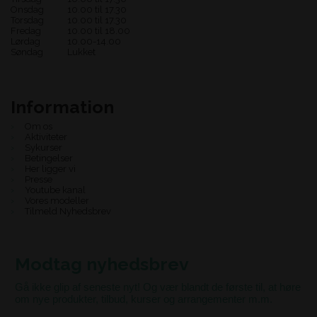
Onsdag
10.00 til 17.30
Torsdag
10.00 til 17.30
Fredag
10.00 til 18.00
Lørdag
10.00-14.00
Søndag
Lukket
Information
Om os
Aktiviteter
Sykurser
Betingelser
Her ligger vi
Presse
Youtube kanal
Vores modeller
Tilmeld Nyhedsbrev
Modtag nyhedsbrev
Gå ikke glip af seneste nyt! Og vær blandt de første til, at høre
om nye produkter, tilbud, kurser og arrangementer m.m.