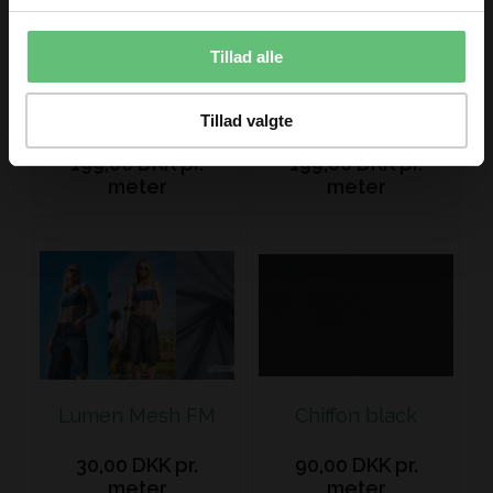
Tillad alle
Linastico Dusty Blue
Wolf fur
Tillad valgte
199,00 DKK pr.
199,00 DKK pr.
meter
meter
Lumen Mesh FM
Chiffon black
30,00 DKK pr.
90,00 DKK pr.
meter
meter