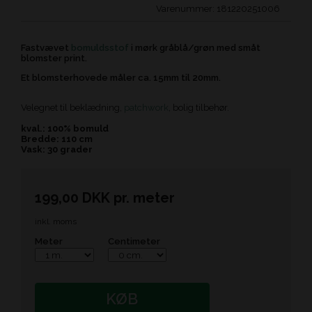
Varenummer:
181220251006
Fastvævet
bomuldsstof
i mørk gråblå/grøn med småt
blomster print.
Et blomsterhovede måler ca. 15mm til 20mm.
Velegnet til beklædning,
patchwork
, bolig tilbehør.
kval.: 100% bomuld
Bredde: 110 cm
Vask: 30 grader
199,00
DKK
pr.
meter
inkl. moms
Meter
Centimeter
KØB