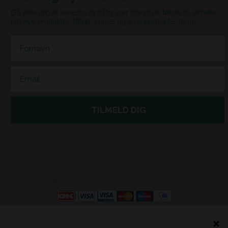
Gå ikke glip af seneste nyt! Og vær blandt de første til, at høre
om nye produkter, tilbud, kurser og arrangementer m.m.
First Name
Email
TILMELD DIG
Copyright © 2018 Stof og Sy.dk. Alle rettigheder forbeholdes.
Webshop lavet af Dandodesign