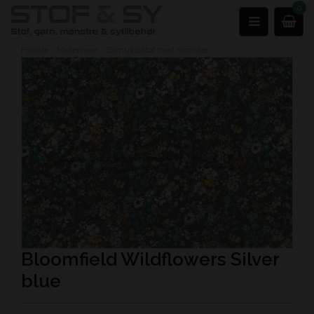
0
Forside
›
Metervarer
›
Bomuldsstof med mønster
Bloomfield Wildflowers Silver
blue