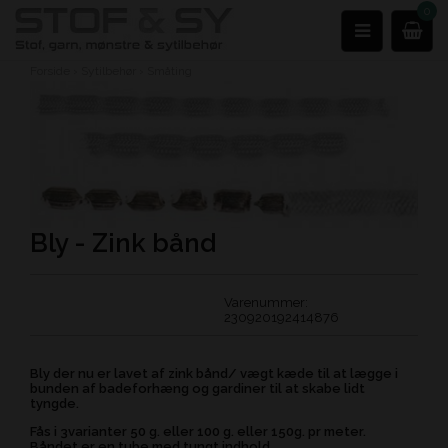
0
Forside
›
Sytilbehør
›
Småting
Bly - Zink bånd
Varenummer:
230920192414876
Bly der nu er lavet af zink bånd/ vægt kæde til at lægge i
bunden af badeforhæng og gardiner til at skabe lidt
tyngde.
Fås i 3varianter 50 g. eller 100 g. eller 150g. pr meter.
Båndet er en tube med tungt indhold.