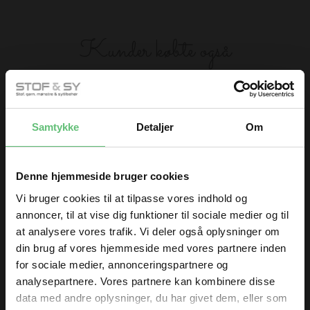
Kunder købte også
Samtykke
Detaljer
Om
Denne hjemmeside bruger cookies
Vi bruger cookies til at tilpasse vores indhold og
Sytråd
Baby elastik 5 mm
annoncer, til at vise dig funktioner til sociale medier og til
at analysere vores trafik. Vi deler også oplysninger om
32,00
42,00
DKK
DKK
din brug af vores hjemmeside med vores partnere inden
for sociale medier, annonceringspartnere og
analysepartnere. Vores partnere kan kombinere disse
data med andre oplysninger, du har givet dem, eller som