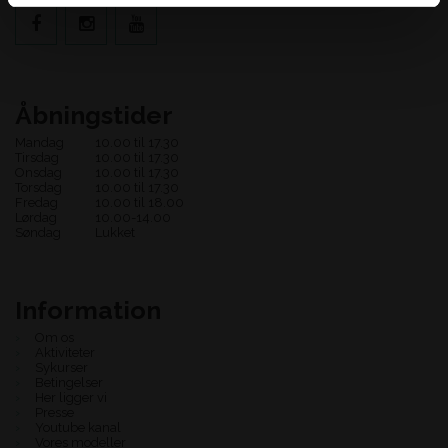
Åbningstider
Mandag
10.00 til 17.30
Tirsdag
10.00 til 17.30
Onsdag
10.00 til 17.30
Torsdag
10.00 til 17.30
Fredag
10.00 til 18.00
Lørdag
10.00-14.00
Søndag
Lukket
Information
Om os
Aktiviteter
Sykurser
Betingelser
Her ligger vi
Presse
Youtube kanal
Vores modeller