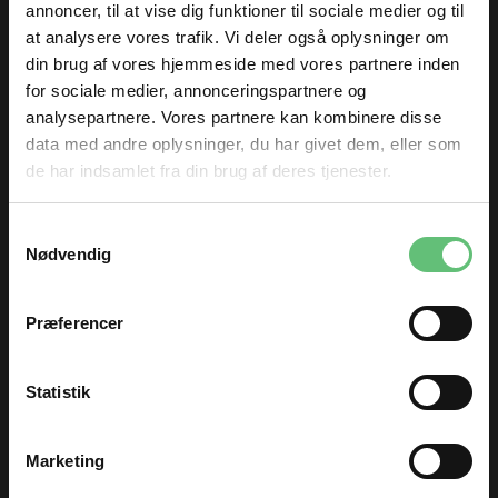
classic
62,00
60,00
DKK
DKK
annoncer, til at vise dig funktioner til sociale medier og til
at analysere vores trafik. Vi deler også oplysninger om
din brug af vores hjemmeside med vores partnere inden
for sociale medier, annonceringspartnere og
analysepartnere. Vores partnere kan kombinere disse
data med andre oplysninger, du har givet dem, eller som
de har indsamlet fra din brug af deres tjenester.
TILMELD DIG
Samtykkevalg
Lana Grossa Maske
og få nyheder og inspiration direkte
Nødvendig
markører - kan
i din indbakke 😊
åbnes
35,00
Fornavn
DKK
Præferencer
Email
Kunder købte også
Statistik
TILMELD
Marketing
Du kan til enhver tid afmelde dig igen.