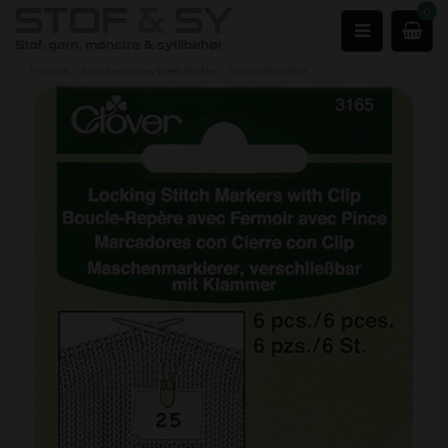
0
Forside
›
Strikkepinde/hæklenåle
›
Strikketilbehør