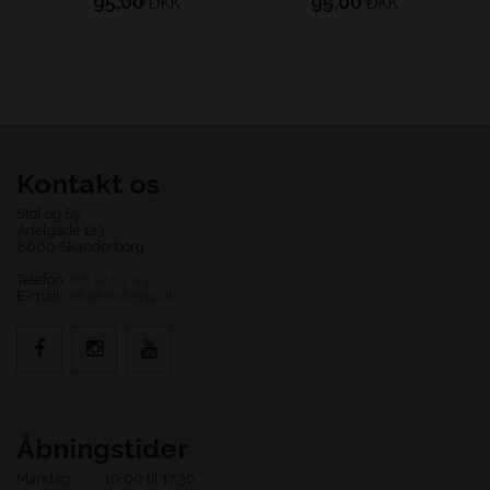
95,00
95,00
DKK
DKK
Kontakt os
Stof og Sy
Adelgade 123
8660 Skanderborg
Telefon:
86 52 02 45
E-mail:
info@stofogsy.dk
Åbningstider
Mandag
10.00 til 17.30