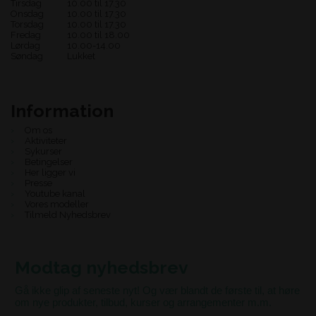
Tirsdag
10.00 til 17.30
Onsdag
10.00 til 17.30
Torsdag
10.00 til 17.30
Fredag
10.00 til 18.00
Lørdag
10.00-14.00
Søndag
Lukket
Information
Om os
Aktiviteter
Sykurser
Betingelser
Her ligger vi
Presse
Youtube kanal
Vores modeller
Tilmeld Nyhedsbrev
Modtag nyhedsbrev
Gå ikke glip af seneste nyt! Og vær blandt de første til, at høre
om nye produkter, tilbud, kurser og arrangementer m.m.