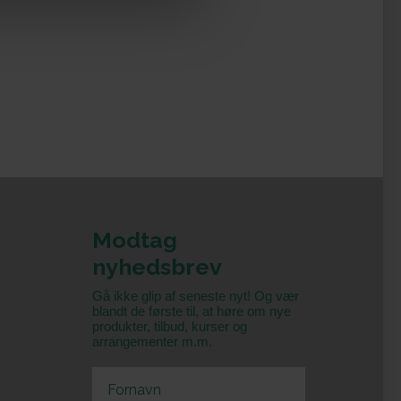
Modtag
nyhedsbrev
Gå ikke glip af seneste nyt! Og vær
blandt de første til, at høre om nye
produkter, tilbud, kurser og
arrangementer m.m.
First Name