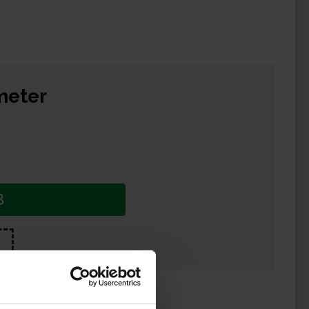
meter
B