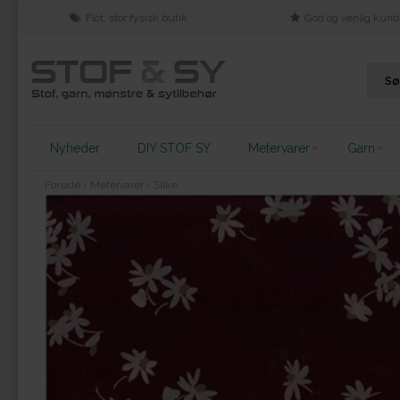
Flot, stor fysisk butik
God og venlig kund
Nyheder
DIY STOF SY
Metervarer
Garn
Forside
›
Metervarer
›
Silke