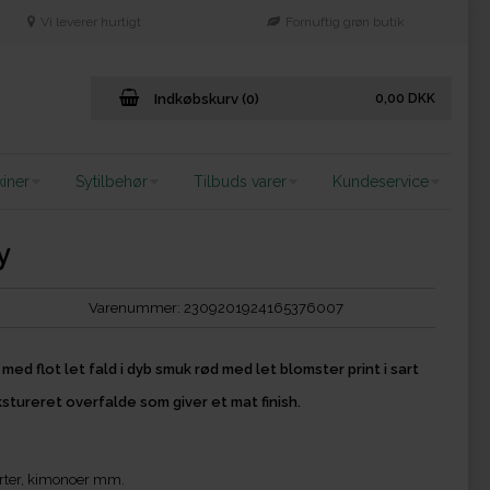
Vi leverer hurtigt
Fornuftig grøn butik
Indkøbskurv (0)
0,00
DKK
iner
Sytilbehør
Tilbuds varer
Kundeservice
y
Varenummer:
2309201924165376007
med flot let fald i dyb smuk rød med let blomster print i sart
stureret overfalde som giver et mat finish.
orter, kimonoer mm.