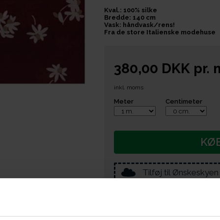
Kval.: 100% silke
Bredde: 140 cm
Vask: håndvask/rens!
Fra de store Italienske modehuse
380,00
DKK
pr.
inkl. moms
Meter
Centimeter
KØ
Tilføj til Ønskeskyen