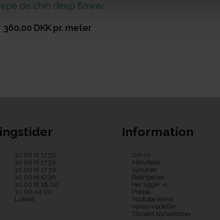
repe de chin deep flower
360,00 DKK pr. meter
ingstider
Information
10.00 til 17.30
Om os
10.00 til 17.30
Aktiviteter
10.00 til 17.30
Sykurser
10.00 til 17.30
Betingelser
10.00 til 18.00
Her ligger vi
10.00-14.00
Presse
Lukket
Youtube kanal
Vores modeller
Tilmeld Nyhedsbrev