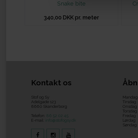
Snake bite
C
340,00 DKK pr. meter
Kontakt os
Åbn
Stof og Sy
Mandag
Adelgade 123
Tirsdag
8660 Skanderborg
Onsdag
Torsdag
Telefon:
86 52 02 45
Fredag
E-mail:
info@stofogsy.dk
Lørdag
Søndag