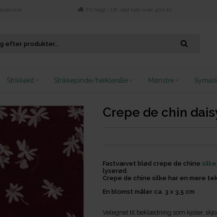
eservice
Fri fragt i DK ved køb over 400 kr.
Strikkekit
Strikkepinde/hæklenåle
Mønstre
Symask
Crepe de chin dais
Fastvævet blød crepe de chine
silke
lyserød.
Crepe de chine silke har en mere tek
En blomst måler ca. 3 x 3,5 cm
Velegnet til beklædning som kjoler, skj