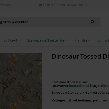
eservice
Fri fragt i DK ved køb over 400 kr.
Strikkekit
Strikkepinde/hæklenåle
Mønstre
Symask
Dinosaur Tossed D
Stof med dinosauruser.
Fastvævet
bomuldsstof
i lys jord b
Et motiv måler ca. 7 x 3 cm på de br
Velegnet til beklædning, patchwork