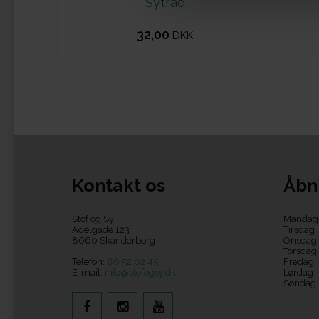
Sytråd
32,00
DKK
Kontakt os
Åbn
Stof og Sy
Mandag
Adelgade 123
Tirsdag
8660 Skanderborg
Onsdag
Torsdag
Telefon:
86 52 02 45
Fredag
E-mail:
info@stofogsy.dk
Lørdag
Søndag