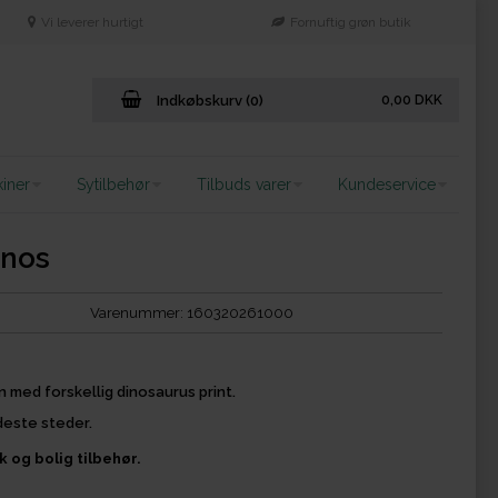
Vi leverer hurtigt
Fornuftig grøn butik
Indkøbskurv (0)
0,00
DKK
iner
Sytilbehør
Tilbuds varer
Kundeservice
inos
Varenummer:
160320261000
run med forskellig dinosaurus print.
edeste steder.
 og bolig tilbehør.