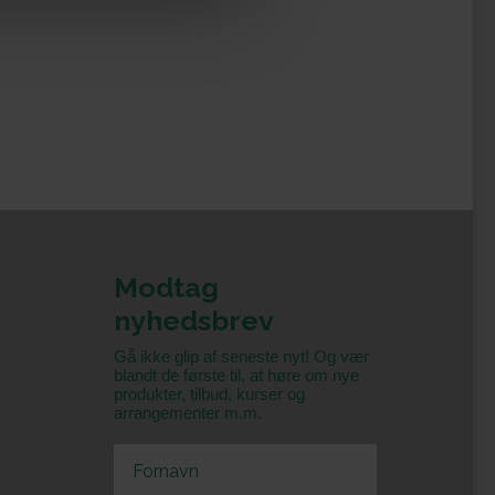
Modtag
nyhedsbrev
Gå ikke glip af seneste nyt! Og vær
blandt de første til, at høre om nye
produkter, tilbud, kurser og
arrangementer m.m.
First Name