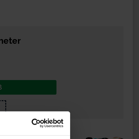
meter
B