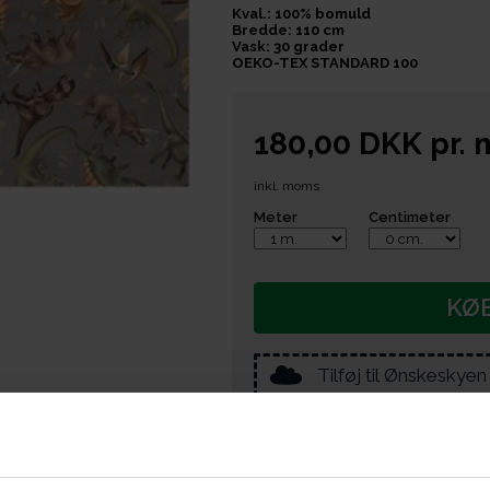
Kval.: 100% bomuld
Bredde: 110 cm
Vask: 30 grader
OEKO-TEX STANDARD 100
180,00
DKK
pr.
inkl. moms
Meter
Centimeter
KØ
Tilføj til Ønskeskyen