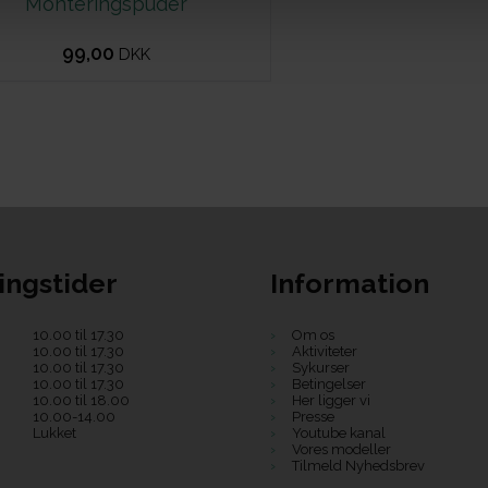
Monteringspuder
99,00
DKK
ingstider
Information
10.00 til 17.30
Om os
10.00 til 17.30
Aktiviteter
10.00 til 17.30
Sykurser
10.00 til 17.30
Betingelser
10.00 til 18.00
Her ligger vi
10.00-14.00
Presse
Lukket
Youtube kanal
Vores modeller
Tilmeld Nyhedsbrev