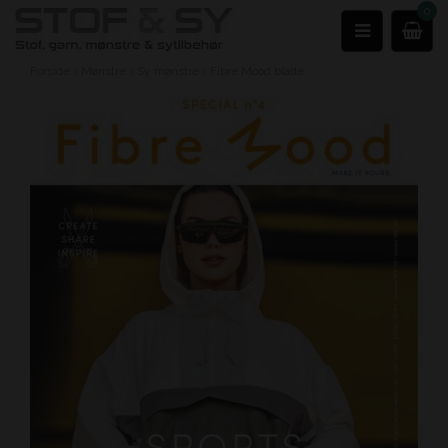
0
Forside
›
Mønstre
›
Sy mønstre
›
Fibre Mood blade