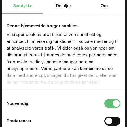
Samtykke
Detaljer
Om
KØB
Tilføj til Ønskeskyen
Denne hjemmeside bruger cookies
Vi bruger cookies til at tilpasse vores indhold og
annoncer, til at vise dig funktioner til sociale medier og til
at analysere vores trafik. Vi deler også oplysninger om
din brug af vores hjemmeside med vores partnere inden
for sociale medier, annonceringspartnere og
Måske er du også interesseret i
analysepartnere. Vores partnere kan kombinere disse
data med andre oplysninger, du har givet dem, eller som
følgende produkter
de har indsamlet fra din brug af deres tjenester.
TILMELD DIG
Samtykkevalg
og få nyheder og inspiration direkte
Nødvendig
i din indbakke 😊
Fornavn
Præferencer