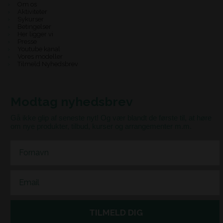
Om os
Aktiviteter
Sykurser
Betingelser
Her ligger vi
Presse
Youtube kanal
Vores modeller
Tilmeld Nyhedsbrev
Modtag nyhedsbrev
Gå ikke glip af seneste nyt! Og vær blandt de første til, at høre
om nye produkter, tilbud, kurser og arrangementer m.m.
First Name
Email
TILMELD DIG