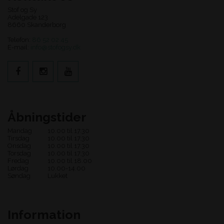
Stof og Sy
Adelgade 123
8660 Skanderborg
Telefon:
86 52 02 45
E-mail:
info@stofogsy.dk
Åbningstider
Mandag
10.00 til 17.30
Tirsdag
10.00 til 17.30
Onsdag
10.00 til 17.30
Torsdag
10.00 til 17.30
Fredag
10.00 til 18.00
Lørdag
10.00-14.00
Søndag
Lukket
Information