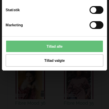
Email
Fibre Mood 35
Statistik
TILMELD
145,00
DKK
Marketing
Du kan til enhver tid afmelde dig igen.
Kunder købte også
Tillad alle
Tillad valgte
Fibre Mood 36
Fibre Mood 35