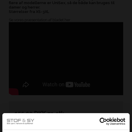
flere af modellerne er UniSex, så de både kan bruges til
damer og herrer.
Størrelser fra XS-3XL
Se vores præsentation af bladet her
155,00
DKK
pr.
stk.
inkl. moms