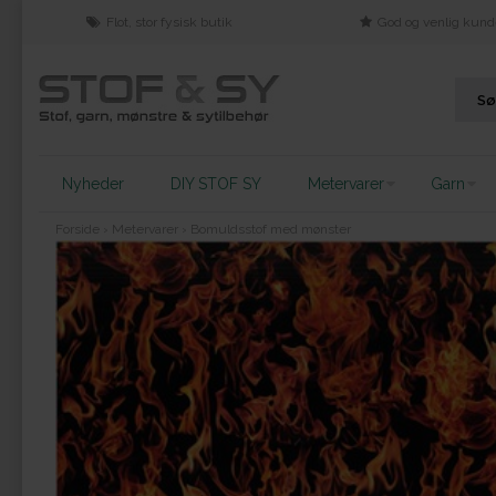
Flot, stor fysisk butik
God og venlig kund
Nyheder
DIY STOF SY
Metervarer
Garn
Forside
›
Metervarer
›
Bomuldsstof med mønster