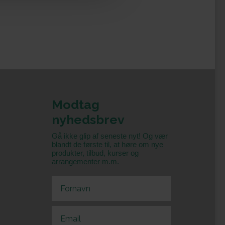
Modtag
nyhedsbrev
Gå ikke glip af seneste nyt! Og vær
blandt de første til, at høre om nye
produkter, tilbud, kurser og
arrangementer m.m.
First Name
Email