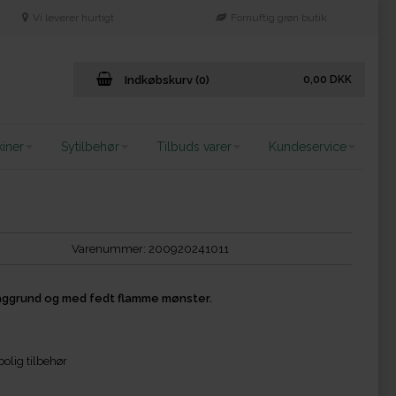
Vi leverer hurtigt
Fornuftig grøn butik
Indkøbskurv (0)
0,00
DKK
iner
Sytilbehør
Tilbuds varer
Kundeservice
Varenummer:
200920241011
ggrund og med fedt flamme mønster.
olig tilbehør