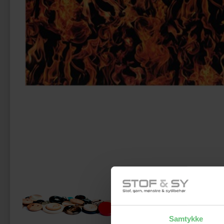
Måsk
Samtykke