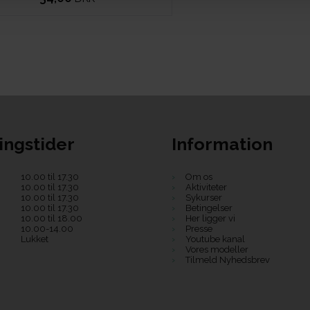
ingstider
Information
10.00 til 17.30
Om os
10.00 til 17.30
Aktiviteter
10.00 til 17.30
Sykurser
10.00 til 17.30
Betingelser
10.00 til 18.00
Her ligger vi
10.00-14.00
Presse
Lukket
Youtube kanal
Vores modeller
Tilmeld Nyhedsbrev