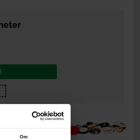
meter
B
ukter
Om