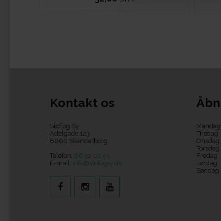
Kontakt os
Åbn
Stof og Sy
Mandag
Adelgade 123
Tirsdag
8660 Skanderborg
Onsdag
Torsdag
Telefon:
86 52 02 45
Fredag
E-mail:
info@stofogsy.dk
Lørdag
Søndag