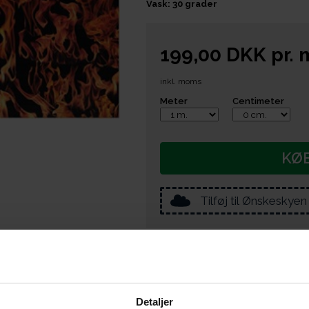
Vask: 30 grader
199,00
DKK
pr.
inkl. moms
Meter
Centimeter
KØ
Tilføj til Ønskeskyen
e er du også interesseret i følgende prod
Detaljer