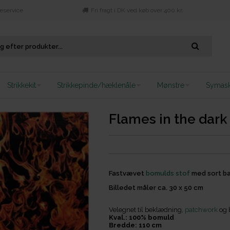
eservice
Fri fragt i DK ved køb over 400 kr.
Strikkekit
Strikkepinde/hæklenåle
Mønstre
Symask
Flames in the dark
Fastvævet
bomulds stof
med sort ba
Billedet måler ca. 30 x 50 cm
Velegnet til beklædning,
patchwork
og b
Kval.: 100% bomuld
Bredde: 110 cm