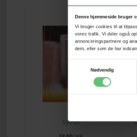
Denne hjemmeside bruger c
Vi bruger cookies til at tilpas
vores trafik. Vi deler også 
annonceringspartnere og anal
dem, eller som de har indsaml
Samtykkevalg
Nødvendig
Sytråd
U
32,00
DKK