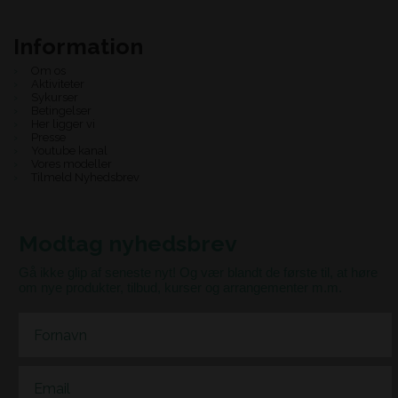
Information
Om os
Aktiviteter
Sykurser
Betingelser
Her ligger vi
Presse
Youtube kanal
Vores modeller
Tilmeld Nyhedsbrev
Modtag nyhedsbrev
Gå ikke glip af seneste nyt! Og vær blandt de første til, at høre
om nye produkter, tilbud, kurser og arrangementer m.m.
First Name
Email