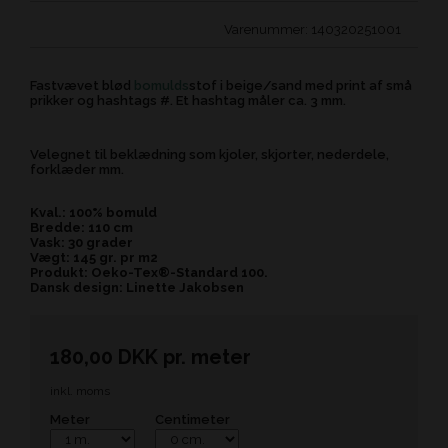
Varenummer:
140320251001
Fastvævet blød
bomulds
stof i beige/sand med print af små
prikker og hashtags #. Et hashtag måler ca. 3 mm.
Velegnet til beklædning som kjoler, skjorter, nederdele,
forklæder mm.
Kval.: 100% bomuld
Bredde: 110 cm
Vask: 30 grader
Vægt: 145 gr. pr m2
Produkt: Oeko-Tex®-Standard 100.
Dansk design: Linette Jakobsen
180,00
DKK
pr.
meter
inkl. moms
Meter
Centimeter