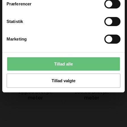
Fun in the forest
Magic grows
Præferencer
small flower brown
Email
180,00 DKK pr.
180,00 DKK pr.
meter
meter
Statistik
TILMELD
Marketing
Du kan til enhver tid afmelde dig igen.
Tillad alle
Forglemmigej
Figo stripe blue
Tillad valgte
199,00 DKK pr.
160,00 DKK pr.
meter
meter