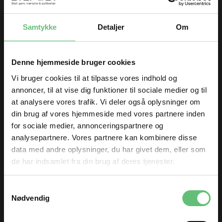
Samtykke
Detaljer
Om
Sytråd
Skråbånd pakke
med 5 meter
32,00
36,00
DKK
DKK
Denne hjemmeside bruger cookies
Vi bruger cookies til at tilpasse vores indhold og
annoncer, til at vise dig funktioner til sociale medier og til
Kunder købte også
at analysere vores trafik. Vi deler også oplysninger om
din brug af vores hjemmeside med vores partnere inden
for sociale medier, annonceringspartnere og
analysepartnere. Vores partnere kan kombinere disse
data med andre oplysninger, du har givet dem, eller som
de har indsamlet fra din brug af deres tjenester.
TILMELD DIG
Samtykkevalg
og få nyheder og inspiration direkte
Nødvendig
i din indbakke 😊
Fornavn