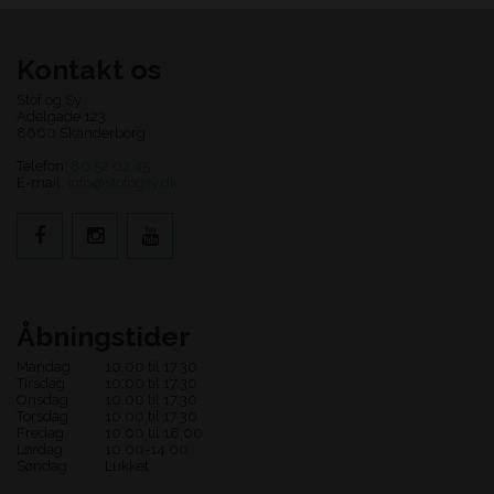
Kontakt os
Stof og Sy
Adelgade 123
8660 Skanderborg
Telefon:
86 52 02 45
E-mail:
info@stofogsy.dk
Åbningstider
Mandag
10.00 til 17.30
Tirsdag
10.00 til 17.30
Onsdag
10.00 til 17.30
Torsdag
10.00 til 17.30
Fredag
10.00 til 18.00
Lørdag
10.00-14.00
Søndag
Lukket