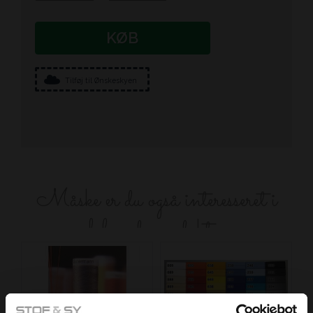
KØB
Tilføj til Ønskeskyen
Måske er du også interesseret i
følgende produkter