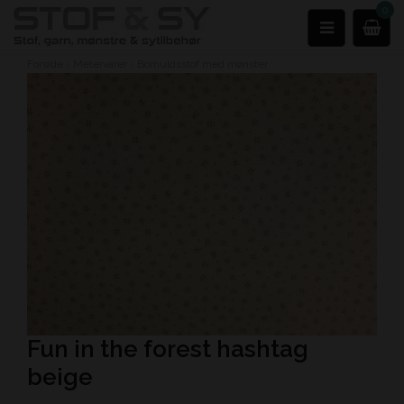
0
Forside
›
Metervarer
›
Bomuldsstof med mønster
Fun in the forest hashtag
beige