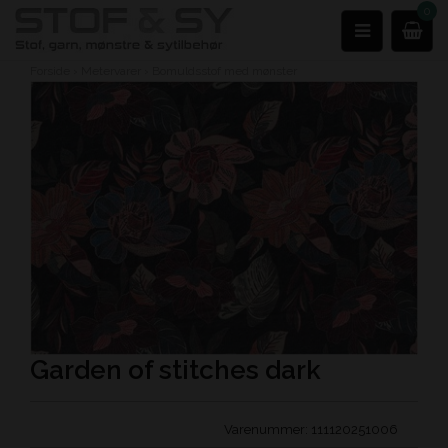
0
Forside
›
Metervarer
›
Bomuldsstof med mønster
Garden of stitches dark
Varenummer:
111120251006