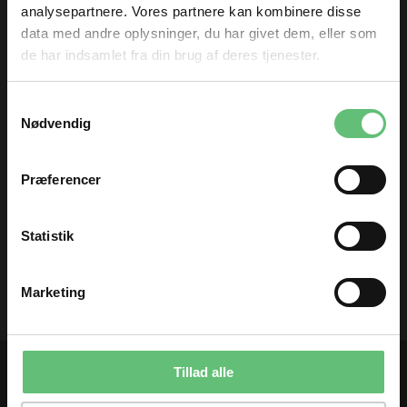
32,00
34,00
DKK
DKK
analysepartnere. Vores partnere kan kombinere disse
data med andre oplysninger, du har givet dem, eller som
de har indsamlet fra din brug af deres tjenester.
TILMELD DIG
Samtykkevalg
og få nyheder og inspiration direkte
Nødvendig
i din indbakke 😊
Fornavn
Præferencer
Prym Kai skrædder
Email
saks højre
Statistik
249,00
DKK
TILMELD
Marketing
Du kan til enhver tid afmelde dig igen.
Tillad alle
Kontakt os