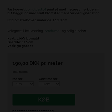
Fastvævet
bomuldsstof
printet med meleret mørk denim
blå baggrund med sødt blomster mønster der ligner sting.
Et blomsterhoved måler ca. 10 x 8 cm
Velegnet til beklædning,
patchwork
, og bolig tilbehør.
kval.: 100% bomuld
Bredde: 110 cm
Vask: 30 grader
190,00
DKK
pr.
meter
inkl. moms
Meter
Centimeter
KØB