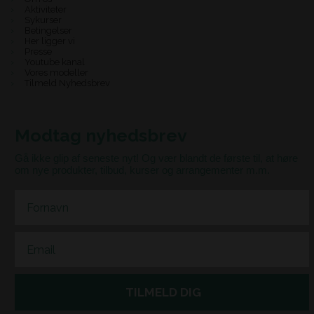
Aktiviteter
Sykurser
Betingelser
Her ligger vi
Presse
Youtube kanal
Vores modeller
Tilmeld Nyhedsbrev
Modtag nyhedsbrev
Gå ikke glip af seneste nyt! Og vær blandt de første til, at høre
om nye produkter, tilbud, kurser og arrangementer m.m.
First Name
Email
TILMELD DIG