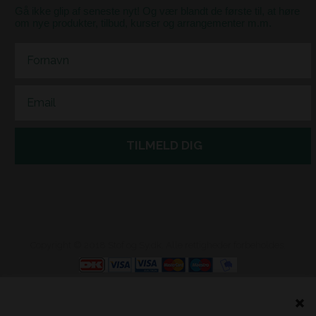
Gå ikke glip af seneste nyt! Og vær blandt de første til, at høre
om nye produkter, tilbud, kurser og arrangementer m.m.
First Name
Email
TILMELD DIG
Copyright © 2018 Stof og Sy.dk. Alle rettigheder forbeholdes.
Webshop lavet af Dandodesign