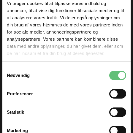
Vi bruger cookies til at tilpasse vores indhold og
annoncer, til at vise dig funktioner til sociale medier og til
Sytråd
Giorgio gold
at analysere vores trafik. Vi deler også oplysninger om
din brug af vores hjemmeside med vores partnere inden
32,00
220,00 DKK pr.
DKK
for sociale medier, annonceringspartnere og
meter
analysepartnere. Vores partnere kan kombinere disse
data med andre oplysninger, du har givet dem, eller som
de har indsamlet fra din brug af deres tjenester.
Kunder købte også
TILMELD DIG
Samtykkevalg
og få nyheder og inspiration direkte
Nødvendig
i din indbakke 😊
Fornavn
Præferencer
Email
Statistik
TILMELD
Marketing