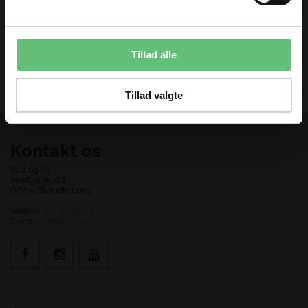
Overall selespænde
Diamant knapper
Du kan til enhver tid afmelde dig igen.
34mm
15mm clear 501
7,50
22,00
DKK
DKK
Tillad alle
Tillad valgte
Kontakt os
Stof og Sy
Adelgade 123
8660 Skanderborg
Telefon:
86 52 02 45
E-mail:
info@stofogsy.dk