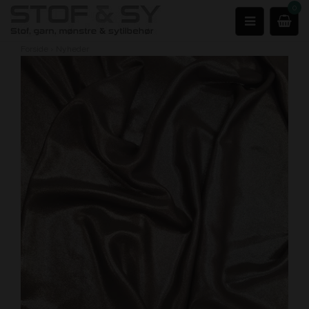
0
Forside
›
Nyheder