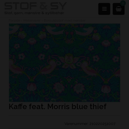
0
Forside
›
Metervarer
›
Bomuldsstof med mønster
Kaffe feat. Morris blue thief
Varenummer:
210220251007