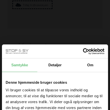
Tilføj til Ønskeskyen
Måske er du også interesseret i
følgende produkter
Samtykke
Detaljer
Om
Denne hjemmeside bruger cookies
Vi bruger cookies til at tilpasse vores indhold og
annoncer, til at vise dig funktioner til sociale medier og til
at analysere vores trafik. Vi deler også oplysninger om
Sytråd
Kaffe feat. Morris
din brug af vores hjemmeside med vores partnere inden
aqua flower