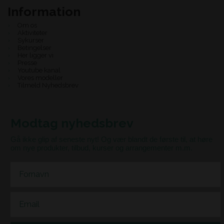
Information
Om os
Aktiviteter
Sykurser
Betingelser
Her ligger vi
Presse
Youtube kanal
Vores modeller
Tilmeld Nyhedsbrev
Modtag nyhedsbrev
Gå ikke glip af seneste nyt! Og vær blandt de første til, at høre
om nye produkter, tilbud, kurser og arrangementer m.m.
First Name
Email