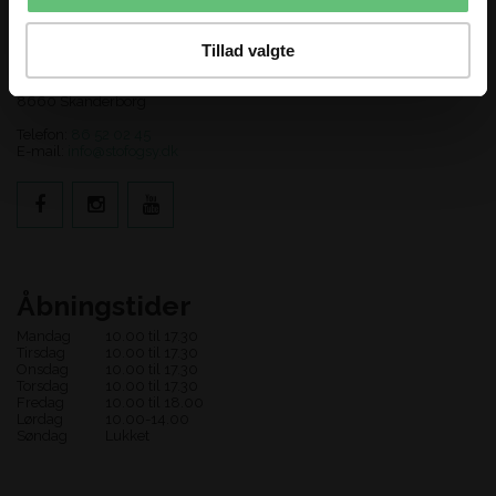
Kontakt os
Tillad valgte
Stof og Sy
Adelgade 123
8660 Skanderborg
Telefon:
86 52 02 45
E-mail:
info@stofogsy.dk
Åbningstider
Mandag
10.00 til 17.30
Tirsdag
10.00 til 17.30
Onsdag
10.00 til 17.30
Torsdag
10.00 til 17.30
Fredag
10.00 til 18.00
Lørdag
10.00-14.00
Søndag
Lukket