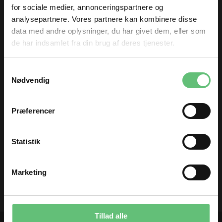
for sociale medier, annonceringspartnere og
32,00
199,00 DKK pr.
DKK
analysepartnere. Vores partnere kan kombinere disse
meter
data med andre oplysninger, du har givet dem, eller som
de har indsamlet fra din brug af deres tjenester.
TILMELD DIG
Samtykkevalg
og få nyheder og inspiration direkte
Nødvendig
i din indbakke 😊
Fornavn
Præferencer
Kaffe feat. Morris
Email
pink flower
Statistik
199,00 DKK pr.
meter
TILMELD
Marketing
Du kan til enhver tid afmelde dig igen.
Tillad alle