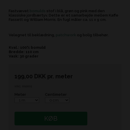
Fastvævet
bomulds
stof i blå, grøn og pink med den
klassiske jordbærtyv. Dette er et samarbejde mellem Kaffe
Fassett og William Morris. En fugl måler ca. 11 x 9 cm.
Velegnet til beklædning,
patchwork
og bolig tilbehør.
Kval.: 100% bomuld
Bredde: 110 cm
Vask: 30 grader
199,00
DKK
pr.
meter
inkl. moms
Meter
Centimeter
KØB