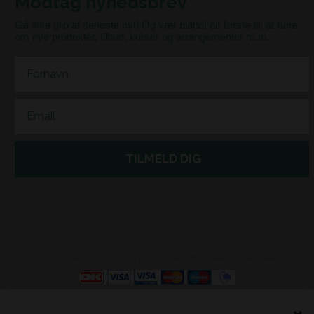
Modtag nyhedsbrev
Gå ikke glip af seneste nyt! Og vær blandt de første til, at høre
om nye produkter, tilbud, kurser og arrangementer m.m.
First Name
Email
TILMELD DIG
Copyright © 2018 Stof og Sy.dk. Alle rettigheder forbeholdes.
Webshop lavet af Dandodesign