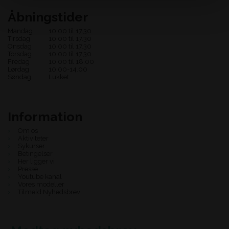
Åbningstider
Mandag
10.00 til 17.30
Tirsdag
10.00 til 17.30
Onsdag
10.00 til 17.30
Torsdag
10.00 til 17.30
Fredag
10.00 til 18.00
Lørdag
10.00-14.00
Søndag
Lukket
Information
Om os
Aktiviteter
Sykurser
Betingelser
Her ligger vi
Presse
Youtube kanal
Vores modeller
Tilmeld Nyhedsbrev