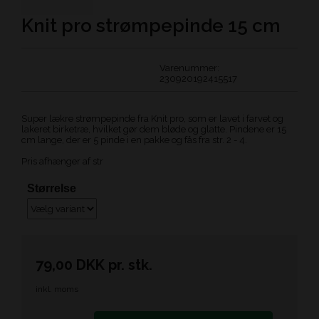
Knit pro strømpepinde 15 cm
Varenummer:
230920192415517
Super lækre strømpepinde fra Knit pro, som er lavet i farvet og
lakeret birketræ, hvilket gør dem bløde og glatte. Pindene er 15
cm lange, der er 5 pinde i en pakke og fås fra str. 2 - 4.
Pris afhænger af str
Størrelse
79,00
DKK
pr.
stk.
inkl. moms