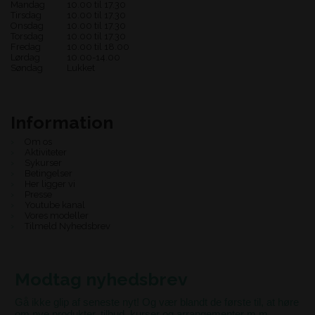
Mandag
10.00 til 17.30
Tirsdag
10.00 til 17.30
Onsdag
10.00 til 17.30
Torsdag
10.00 til 17.30
Fredag
10.00 til 18.00
Lørdag
10.00-14.00
Søndag
Lukket
Information
Om os
Aktiviteter
Sykurser
Betingelser
Her ligger vi
Presse
Youtube kanal
Vores modeller
Tilmeld Nyhedsbrev
Modtag nyhedsbrev
Gå ikke glip af seneste nyt! Og vær blandt de første til, at høre
om nye produkter, tilbud, kurser og arrangementer m.m.