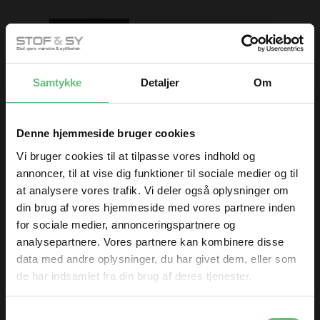
følgende produkter
Samtykke
Detaljer
Om
Denne hjemmeside bruger cookies
Sytråd
Vi bruger cookies til at tilpasse vores indhold og
32,00
DKK
annoncer, til at vise dig funktioner til sociale medier og til
at analysere vores trafik. Vi deler også oplysninger om
din brug af vores hjemmeside med vores partnere inden
for sociale medier, annonceringspartnere og
Kunder købte også
analysepartnere. Vores partnere kan kombinere disse
data med andre oplysninger, du har givet dem, eller som
de har indsamlet fra din brug af deres tjenester.
TILMELD DIG
Samtykkevalg