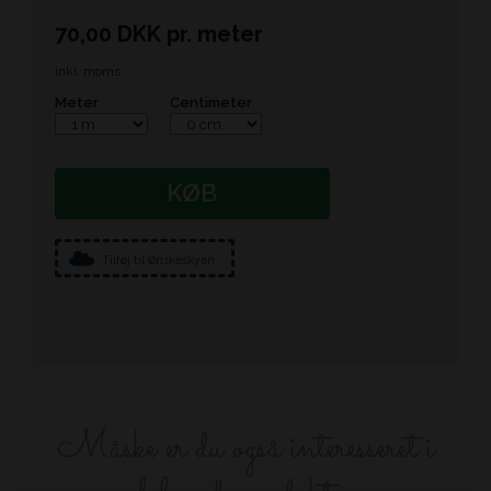
70,00
DKK
pr.
meter
inkl. moms
Meter
Centimeter
KØB
Tilføj til Ønskeskyen
Måske er du også interesseret i