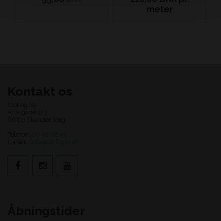
meter
Kontakt os
Stof og Sy
Adelgade 123
8660 Skanderborg
Telefon:
86 52 02 45
E-mail:
info@stofogsy.dk
Åbningstider