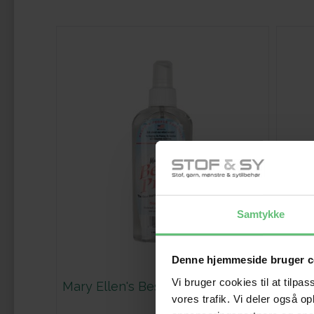
Samtykke
Denne hjemmeside bruger c
Vi bruger cookies til at tilpas
Mary Ellen's Best Press spray 177
vores trafik. Vi deler også 
ml