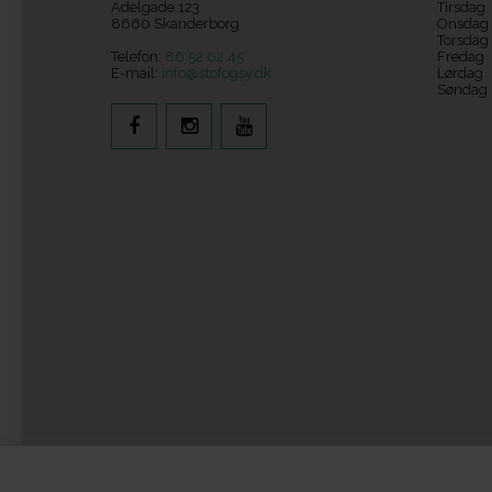
Adelgade 123
Tirsdag
8660 Skanderborg
Onsdag
Torsdag
Telefon:
86 52 02 45
Fredag
E-mail:
info@stofogsy.dk
Lørdag
Søndag