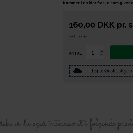
Kommer i en klar flaske som giver d
160,00
DKK
pr.
s
inkl. moms
ANTAL
Tilføj til Ønskeskyen
e er du også interesseret i følgende prod