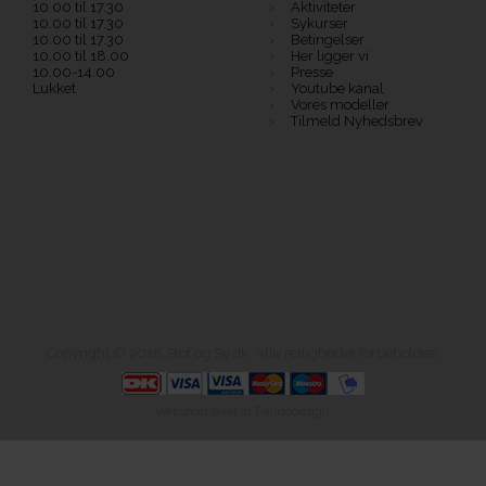
10.00 til 17.30
Aktiviteter
10.00 til 17.30
Sykurser
10.00 til 17.30
Betingelser
10.00 til 18.00
Her ligger vi
10.00-14.00
Presse
Lukket
Youtube kanal
Vores modeller
Tilmeld Nyhedsbrev
Copyright © 2018 Stof og Sy.dk. Alle rettigheder forbeholdes.
Webshop lavet af Dandodesign