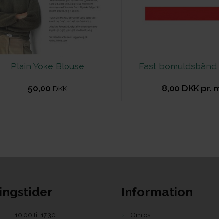
Plain Yoke Blouse
Fast bomuldsbånd
50,00
8,00 DKK pr. 
DKK
ingstider
Information
10.00 til 17.30
Om os