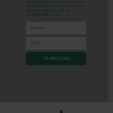
Gå ikke glip af seneste nyt! Og vær
blandt de første til, at høre om nye
produkter, tilbud, kurser og
arrangementer m.m.
First Name
Email
TILMELD DIG