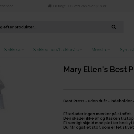
eservice
Fri fragt i DK ved køb over 400 kr.
Strikkekit
Strikkepinde/hæklenåle
Mønstre
Symask
Mary Ellen's Best 
Best Press - uden duft - indeholder 
Efterlader ingen mærker på stoffet.
Den skaller ikke af og flasken tilsto
Et særligt skjold mod pletter beskytt
Du får også et stof, som er let stivet