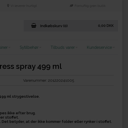
Vi leverer hurtigt
Fornuftig grøn butik
Indkøbskurv (0)
0,00
DKK
iner
Sytilbehør
Tilbuds varer
Kundeservice
Press spray 499 ml
Varenummer:
201220241005
499 ml strygestivelse.
ppes ikke efter brug.
er stoffet.
. Det betyder, at der ikke kommer folder eller rynker i stoffet.