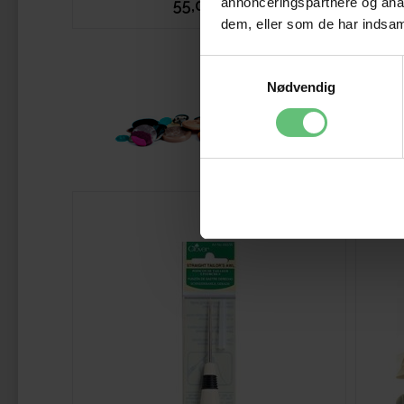
annonceringspartnere og anal
55,00
DKK
dem, eller som de har indsaml
Samtykkevalg
Nødvendig