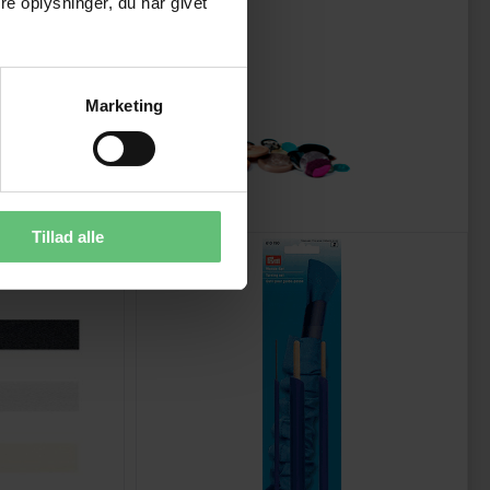
e oplysninger, du har givet
Marketing
Tillad alle