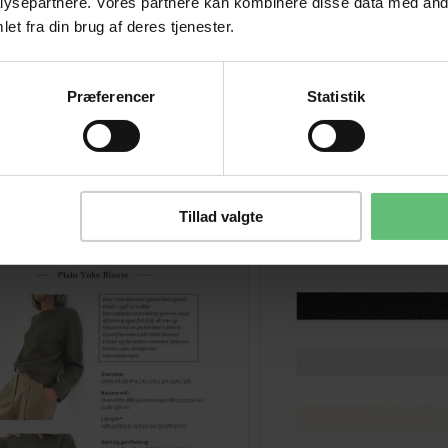
ysepartnere. Vores partnere kan kombinere disse data med andr
140,00
DKK
et fra din brug af deres tjenester.
Præferencer
Statistik
Kunder købte også
Tillad valgte