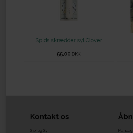
Spids skrædder syl Clover
55,00
DKK
Kontakt os
Åbn
Stof og Sy
Mandag