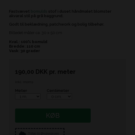
Fastvævet
bomulds
stof i duset håndmalet blomster
akvaral stil på grå baggrund.
Godt til beklædning, patchwork og bolig tilbehør.
Billedet måler ca. 30 x 50 cm
Kval.: 100% bomuld
Bredde: 110 cm
Vask: 30 grader
190,00
DKK
pr.
meter
inkl. moms
Meter
Centimeter
KØB
Tilføj til Ønskeskyen