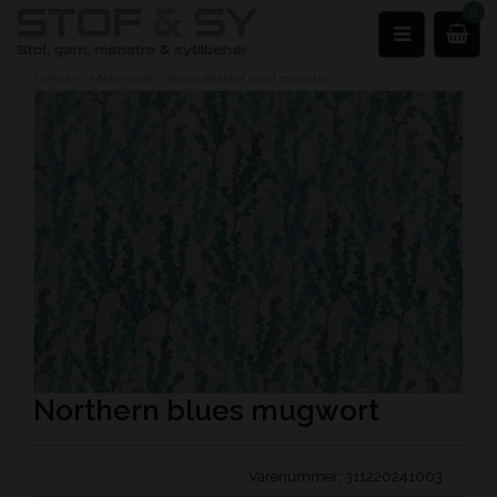
0
Forside
›
Metervarer
›
Bomuldsstof med mønster
Northern blues mugwort
Varenummer:
311220241003