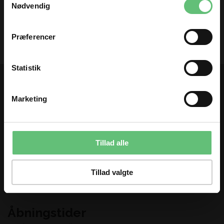
og få nyheder og inspiration direkte
Nødvendig
meter
i din indbakke 😊
Fornavn
Præferencer
Email
Statistik
TILMELD
Kontakt os
Marketing
Stof og Sy
Du kan til enhver tid afmelde dig igen.
Adelgade 123
8660 Skanderborg
Telefon:
86 52 02 45
Tillad alle
E-mail:
info@stofogsy.dk
Tillad valgte
Åbningstider