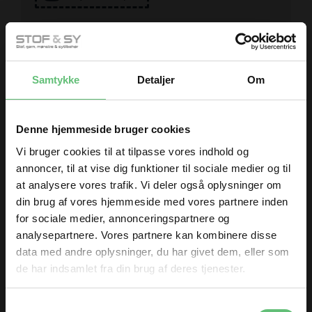
Samtykke
Detaljer
Om
Måske er du også interesseret i
Denne hjemmeside bruger cookies
følgende produkter
Vi bruger cookies til at tilpasse vores indhold og
annoncer, til at vise dig funktioner til sociale medier og til
at analysere vores trafik. Vi deler også oplysninger om
din brug af vores hjemmeside med vores partnere inden
for sociale medier, annonceringspartnere og
analysepartnere. Vores partnere kan kombinere disse
data med andre oplysninger, du har givet dem, eller som
de har indsamlet fra din brug af deres tjenester.
Sytråd
Northern blues
TILMELD DIG
poppy
Samtykkevalg
32,00
190,00 DKK pr.
DKK