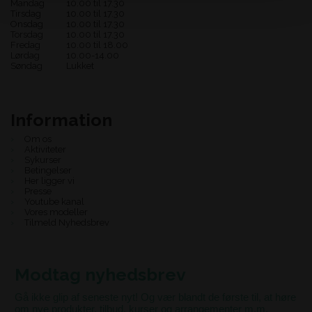
Mandag
10.00 til 17.30
Tirsdag
10.00 til 17.30
Onsdag
10.00 til 17.30
Torsdag
10.00 til 17.30
Fredag
10.00 til 18.00
Lørdag
10.00-14.00
Søndag
Lukket
Information
Om os
Aktiviteter
Sykurser
Betingelser
Her ligger vi
Presse
Youtube kanal
Vores modeller
Tilmeld Nyhedsbrev
Modtag nyhedsbrev
Gå ikke glip af seneste nyt! Og vær blandt de første til, at høre
om nye produkter, tilbud, kurser og arrangementer m.m.