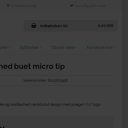
Vi leverer hurtigt
Fornuftig grøn butik
Indkøbskurv (0)
0,00
DKK
iner
Sytilbehør
Tilbuds varer
Kundeservice
 med buet micro tip
Varenummer:
821287996
styrke og holdbarhed i eksklusivt design med præget
Pfaff
logo