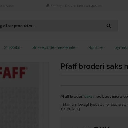
eservice
Fri fragt i DK ved køb over 400 kr.
Strikkekit
Strikkepinde/hæklenåle
Mønstre
Symask
Pfaff broderi saks
Pfaff broderi
saks
med buet micro tip
I titanium belagt tysk stål, for bedre 
10 cm lang