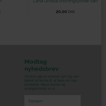
n
Lana Grossa snoningspinde sæt
20,00
K
DKK
Modtag
nyhedsbrev
Gå ikke glip af seneste nyt! Og vær
blandt de første til, at høre om nye
produkter, tilbud, kurser og
arrangementer m.m.
First Name