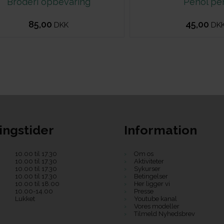
Broderi opbevaring
Penol pe
85,00
45,00
DKK
DK
ingstider
Information
10.00 til 17.30
Om os
10.00 til 17.30
Aktiviteter
10.00 til 17.30
Sykurser
10.00 til 17.30
Betingelser
10.00 til 18.00
Her ligger vi
10.00-14.00
Presse
Lukket
Youtube kanal
Vores modeller
Tilmeld Nyhedsbrev