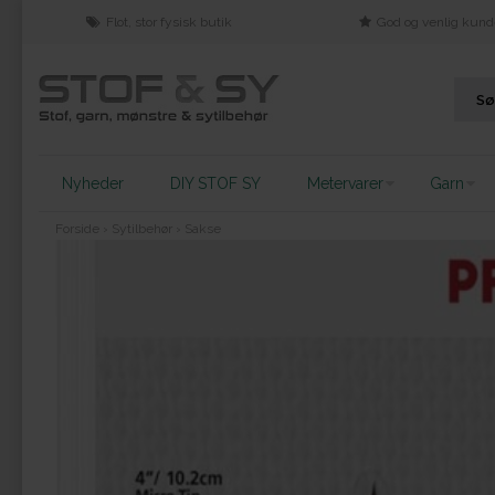
Flot, stor fysisk butik
God og venlig kund
Nyheder
DIY STOF SY
Metervarer
Garn
Forside
›
Sytilbehør
›
Sakse