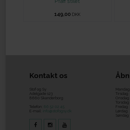
Pfaff stilet
149,00
DKK
Kontakt os
Åbn
Stof og Sy
Mandag
Adelgade 123
Tirsdag
8660 Skanderborg
Onsdag
Torsdag
Telefon:
86 52 02 45
Fredag
E-mail:
info@stofogsy.dk
Lørdag
Søndag