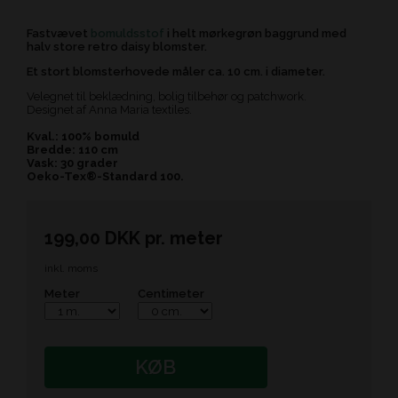
Fastvævet
bomuldsstof
i helt mørkegrøn baggrund med
halv store retro daisy blomster.
Et stort blomsterhovede måler ca. 10 cm. i diameter.
Velegnet til beklædning, bolig tilbehør og patchwork.
Designet af Anna Maria textiles.
Kval.: 100% bomuld
Bredde: 110 cm
Vask: 30 grader
Oeko-Tex®-Standard 100.
199,00
DKK
pr.
meter
inkl. moms
Meter
Centimeter
KØB