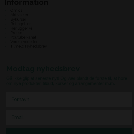
Information
Om os
Aktiviteter
Sykurser
Betingelser
Her ligger vi
Presse
Youtube kanal
Vores modeller
Tilmeld Nyhedsbrev
Modtag nyhedsbrev
Gå ikke glip af seneste nyt! Og vær blandt de første til, at høre
om nye produkter, tilbud, kurser og arrangementer m.m.
First Name
Email