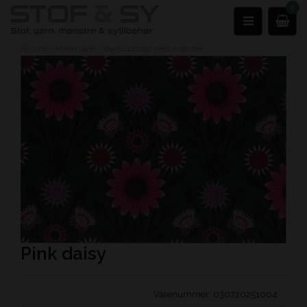
0
Forside
›
Metervarer
›
Bomuldsstof med mønster
Pink daisy
Varenummer:
030720251004