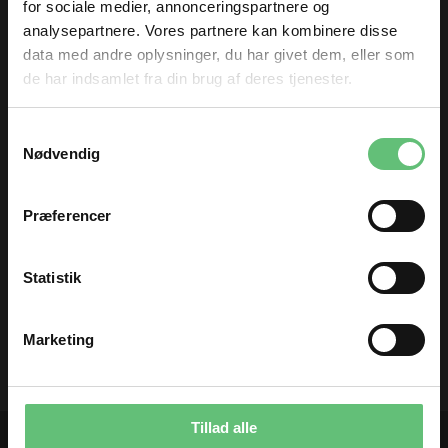
for sociale medier, annonceringspartnere og
199,00 DKK pr.
199,00 DKK pr.
analysepartnere. Vores partnere kan kombinere disse
meter
meter
data med andre oplysninger, du har givet dem, eller som
de har indsamlet fra din brug af deres tjenester.
TILMELD DIG
Samtykkevalg
og få nyheder og inspiration direkte
Nødvendig
i din indbakke 😊
Fornavn
Præferencer
Email
Sytråd
Statistik
32,00
DKK
TILMELD
Marketing
Du kan til enhver tid afmelde dig igen.
Tillad alle