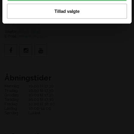
Kontakt os
Tillad valgte
Stof og Sy
Adelgade 123
8660 Skanderborg
Telefon:
86 52 02 45
E-mail:
info@stofogsy.dk
Åbningstider
Mandag
10.00 til 17.30
Tirsdag
10.00 til 17.30
Onsdag
10.00 til 17.30
Torsdag
10.00 til 17.30
Fredag
10.00 til 18.00
Lørdag
10.00-14.00
Søndag
Lukket