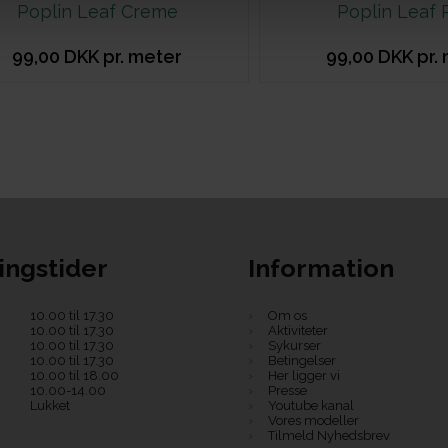
Poplin Leaf Creme
Poplin Leaf 
99,00 DKK pr. meter
99,00 DKK pr.
ingstider
Information
10.00 til 17.30
Om os
10.00 til 17.30
Aktiviteter
10.00 til 17.30
Sykurser
10.00 til 17.30
Betingelser
10.00 til 18.00
Her ligger vi
10.00-14.00
Presse
Lukket
Youtube kanal
Vores modeller
Tilmeld Nyhedsbrev