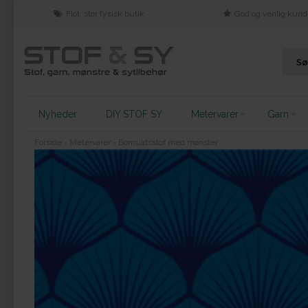
Flot, stor fysisk butik
God og venlig kund
Nyheder
DIY STOF SY
Metervarer
Garn
Forside
›
Metervarer
›
Bomuldsstof med mønster