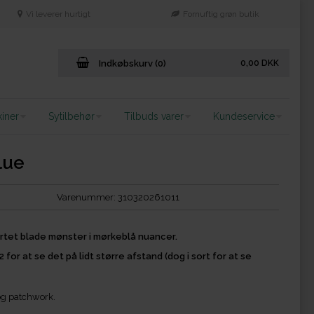
Vi leverer hurtigt
Fornuftig grøn butik
Indkøbskurv (0)
0,00
DKK
iner
Sytilbehør
Tilbuds varer
Kundeservice
lue
Varenummer:
310320261011
tet blade mønster i mørkeblå nuancer.
2 for at se det på lidt større afstand (dog i sort for at se
 og patchwork.