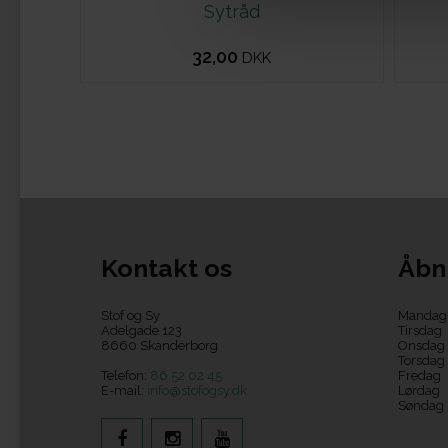
Sytråd
32,00
DKK
Kontakt os
Åbn
Stof og Sy
Mandag
Adelgade 123
Tirsdag
8660 Skanderborg
Onsdag
Torsdag
Telefon:
86 52 02 45
Fredag
E-mail:
info@stofogsy.dk
Lørdag
Søndag