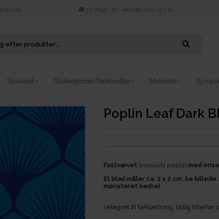
eservice
Fri fragt i DK ved køb over 400 kr.
Strikkekit
Strikkepinde/hæklenåle
Mønstre
Symask
Poplin Leaf Dark B
Fastvævet
bomulds poplin
med ensar
Et blad måler ca. 2 x 2 cm. Se billede 
mønsteret bedre)
Velegnet til beklædning, bolig tilbehør