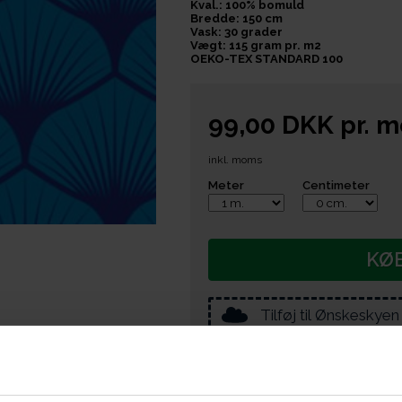
Kval.: 100% bomuld
Bredde: 150 cm
Vask: 30 grader
Vægt: 115 gram pr. m2
OEKO-TEX STANDARD 100
99,00
DKK
pr.
m
inkl. moms
Meter
Centimeter
KØ
Tilføj til Ønskeskyen