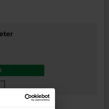
eter
B