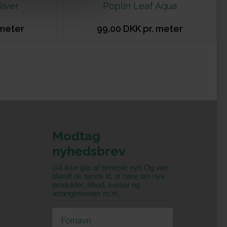
River
Poplin Leaf Aqua
 meter
99,00 DKK pr. meter
Modtag
nyhedsbrev
Gå ikke glip af seneste nyt! Og vær
blandt de første til, at høre om nye
produkter, tilbud, kurser og
arrangementer m.m.
First Name