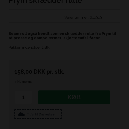
Prym skrædder rulle
Varenummer:
611919
Seam roll også kendt som en skrædder rulle fra Prym til
at presse og dampe ærmer, skjortecuffs i facon.
Pakken indeholder 1 stk.
158,00
DKK
pr.
stk.
inkl. moms
KØB
Tilføj til Ønskeskyen