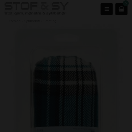
0
Forside
›
Sytilbehør
›
Småting