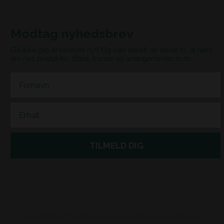
Modtag nyhedsbrev
Gå ikke glip af seneste nyt! Og vær blandt de første til, at høre
om nye produkter, tilbud, kurser og arrangementer m.m.
First Name
Email
TILMELD DIG
Copyright © 2018 Stof og Sy.dk. Alle rettigheder forbeholdes.