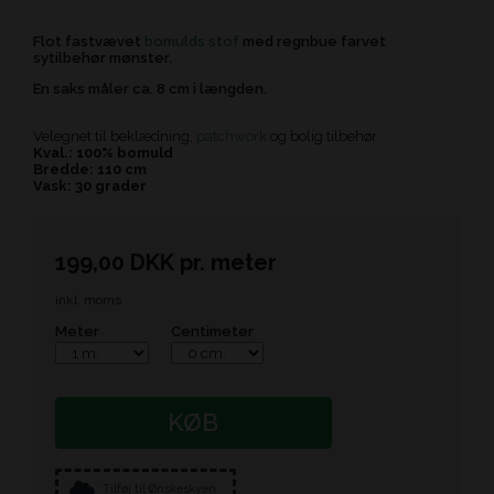
Flot fastvævet
bomulds stof
med regnbue farvet
sytilbehør mønster.
En saks måler ca. 8 cm i længden.
Velegnet til beklædning,
patchwork
og bolig tilbehør
Kval.: 100% bomuld
Bredde: 110 cm
Vask: 30 grader
199,00
DKK
pr.
meter
inkl. moms
Meter
Centimeter
KØB
Tilføj til Ønskeskyen