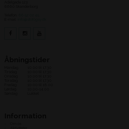
Adelgade 123
8660 Skanderborg
Telefon:
86 52 02 45
E-mail:
info@stofogsy.dk
Åbningstider
Mandag
10.00 til 17.30
Tirsdag
10.00 til 17.30
Onsdag
10.00 til 17.30
Torsdag
10.00 til 17.30
Fredag
10.00 til 18.00
Lørdag
10.00-14.00
Søndag
Lukket
Information
Om os
Aktiviteter