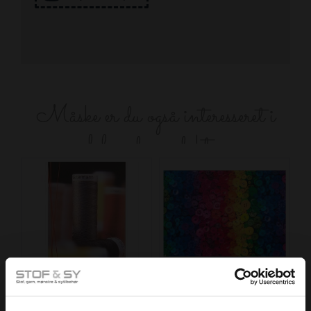
Måske er du også interesseret i
følgende produkter
Sytråd
Rainbow buttons
32,00
199,00 DKK pr.
DKK