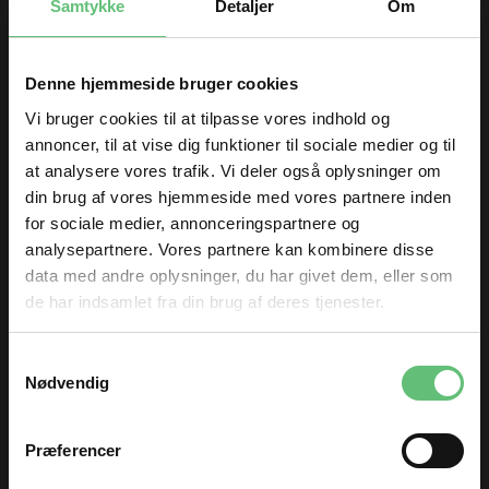
Samtykke
Detaljer
Om
meter
Denne hjemmeside bruger cookies
Kunder købte også
Vi bruger cookies til at tilpasse vores indhold og
annoncer, til at vise dig funktioner til sociale medier og til
at analysere vores trafik. Vi deler også oplysninger om
din brug af vores hjemmeside med vores partnere inden
for sociale medier, annonceringspartnere og
analysepartnere. Vores partnere kan kombinere disse
data med andre oplysninger, du har givet dem, eller som
de har indsamlet fra din brug af deres tjenester.
TILMELD DIG
Samtykkevalg
og få nyheder og inspiration direkte
Nødvendig
Rainbow buttons
Gütermann usynlig
i din indbakke 😊
tråd transparent lys
Fornavn
199,00 DKK pr.
24,00
DKK
Præferencer
meter
Email