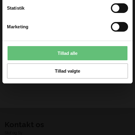
Statistik
90%
TILMELD
Marketing
Du kan til enhver tid afmelde dig igen.
Tillad alle
Sorbet dots green
Husqvarna broderi
298
170,00 DKK pr.
50,00
DKK
525,00
Tillad valgte
meter
Kontakt os
Stof og Sy