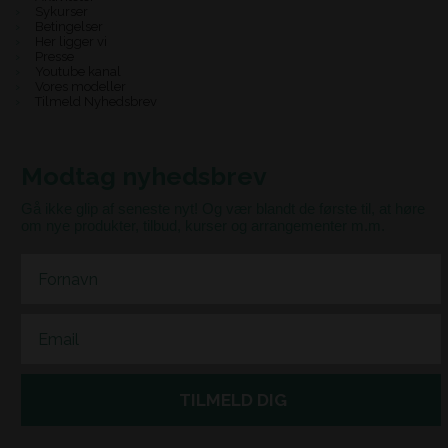
Sykurser
Betingelser
Her ligger vi
Presse
Youtube kanal
Vores modeller
Tilmeld Nyhedsbrev
Modtag nyhedsbrev
Gå ikke glip af seneste nyt! Og vær blandt de første til, at høre
om nye produkter, tilbud, kurser og arrangementer m.m.
First Name
Email
TILMELD DIG