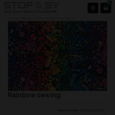
0
Forside
›
Metervarer
›
Bomuldsstof med mønster
Rainbow sewing
Varenummer:
200920241007