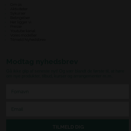
Om os
Aktiviteter
Sykurser
Betingelser
Her ligger vi
Presse
Youtube kanal
Vores modeller
Tilmeld Nyhedsbrev
Modtag nyhedsbrev
Gå ikke glip af seneste nyt! Og vær blandt de første til, at høre
om nye produkter, tilbud, kurser og arrangementer m.m.
First Name
Email
TILMELD DIG