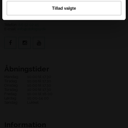
Stof og Sy
Tillad valgte
Adelgade 123
8660 Skanderborg
Telefon:
86 52 02 45
E-mail:
info@stofogsy.dk
Åbningstider
Mandag
10.00 til 17.30
Tirsdag
10.00 til 17.30
Onsdag
10.00 til 17.30
Torsdag
10.00 til 17.30
Fredag
10.00 til 18.00
Lørdag
10.00-14.00
Søndag
Lukket
Information