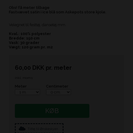
Obs! få meter tilbage
Fastvævet satin i ice blå som Askepots store kjole.
Velegnet til festtøj, dansetøj mm.
Kval.: 100% polyester
Bredde: 150 cm
Vask: 30 grader
Vægt: 120 gram pr. m2
60,00
DKK
pr.
meter
inkl. moms
Meter
Centimeter
KØB
Tilføj til Ønskeskyen