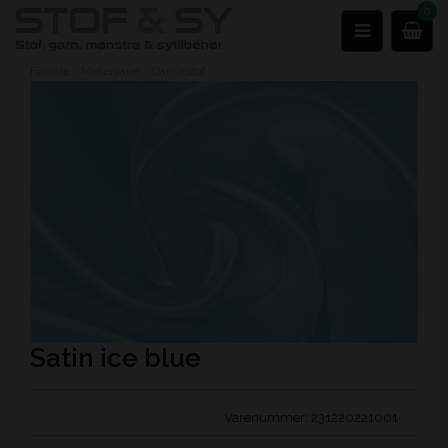
0
Forside
›
Metervarer
›
Dansestof
Satin ice blue
Varenummer:
231220221001