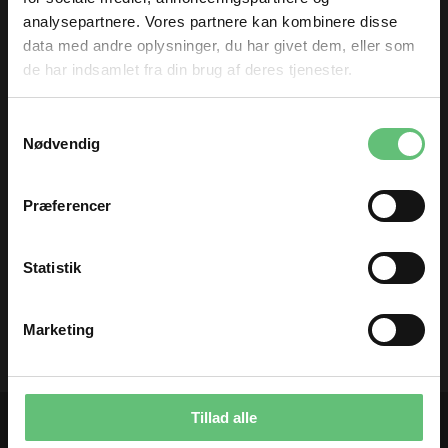
meter
analysepartnere. Vores partnere kan kombinere disse
data med andre oplysninger, du har givet dem, eller som
de har indsamlet fra din brug af deres tjenester.
TILMELD DIG
Samtykkevalg
og få nyheder og inspiration direkte
Nødvendig
i din indbakke 😊
Fornavn
Præferencer
Nylon Blonde 35mm
Nylon Blonde 70
mm
Email
15,00 DKK pr.
25,00 DKK pr.
Statistik
meter
meter
TILMELD
Marketing
Du kan til enhver tid afmelde dig igen.
Tillad alle
Kontakt os