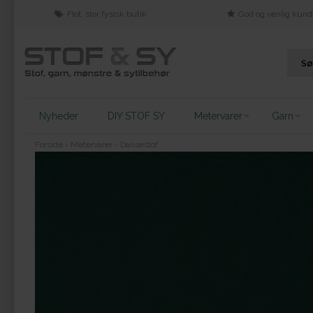
Flot, stor fysisk butik
God og venlig kund
Nyheder
DIY STOF SY
Metervarer
Garn
Forside
›
Metervarer
›
Dansestof