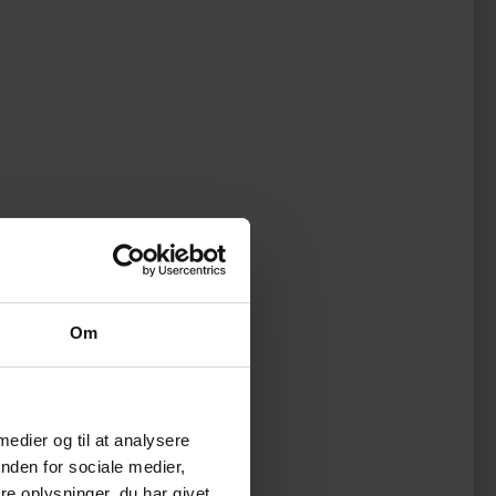
Om
 medier og til at analysere
nden for sociale medier,
e oplysninger, du har givet