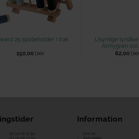
lward 25 spoleholder i træ
Usynlige lynlåse
Armygrøn col.
150,00
62,00
DKK
DK
ingstider
Information
10.00 til 17.30
Om os
10.00 til 17.30
Aktiviteter