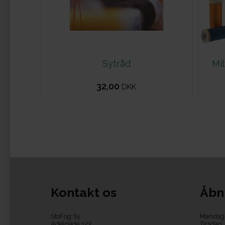
Sytråd
Mi
32,00
DKK
Kontakt os
Åbn
Stof og Sy
Mandag
Adelgade 123
Tirsdag