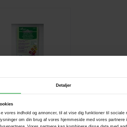
Detaljer
ookies
Clover Wonder clips
se vores indhold og annoncer, til at vise dig funktioner til sociale
oplysninger om din brug af vores hjemmeside med vores partnere i
60,00
DKK
ysepartnere. Vores partnere kan kombinere disse data med andr