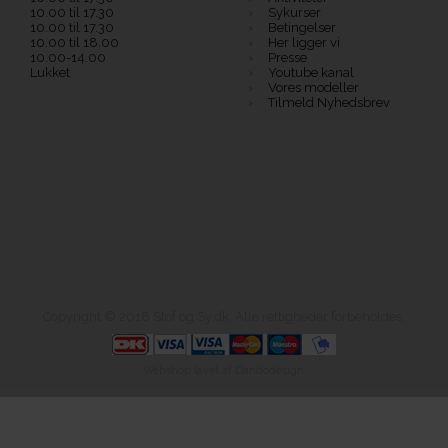
10.00 til 17.30
Sykurser
10.00 til 17.30
Betingelser
10.00 til 18.00
Her ligger vi
10.00-14.00
Presse
Lukket
Youtube kanal
Vores modeller
Tilmeld Nyhedsbrev
Copyright © 2018 Stof og Sy.dk. Alle rettigheder forbeholdes.
Webshop lavet af Dandodesign