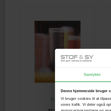
Samtykke
Denne hjemmeside bruger c
Sytråd
Vi bruger cookies til at tilpas
vores trafik. Vi deler også 
32,00
DKK
annonceringspartnere og anal