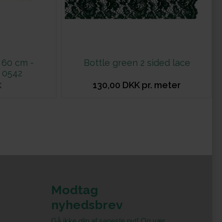
 60 cm -
Bottle green 2 sided lace
 0542
130,00 DKK pr. meter
K
Modtag
nyhedsbrev
Gå ikke glip af seneste nyt! Og vær