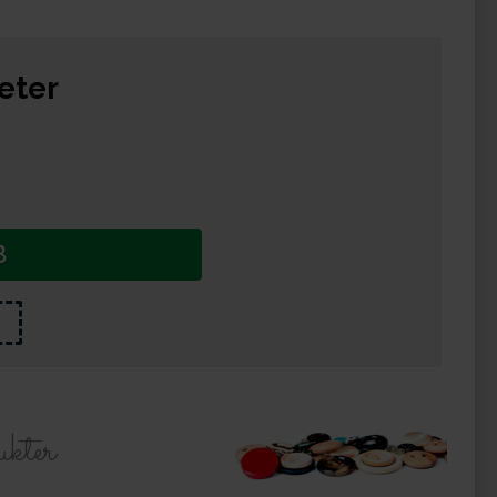
eter
B
ukter