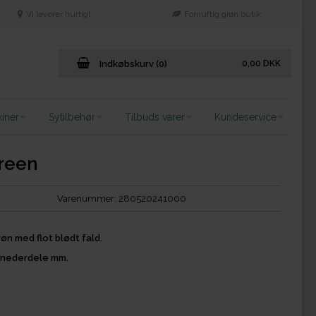
Vi leverer hurtigt
Fornuftig grøn butik
Indkøbskurv (0)
0,00
DKK
iner
Sytilbehør
Tilbuds varer
Kundeservice
green
Varenummer:
280520241000
røn med flot blødt fald.
er nederdele mm.