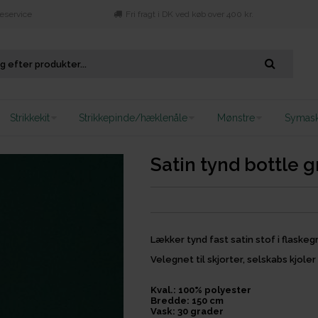
eservice
Fri fragt i DK ved køb over 400 kr.
Strikkekit
Strikkepinde/hæklenåle
Mønstre
Symask
Satin tynd bottle 
Lækker tynd fast satin stof i flaskeg
Velegnet til skjorter, selskabs kjol
Kval.: 100% polyester
Bredde: 150 cm
Vask: 30 grader