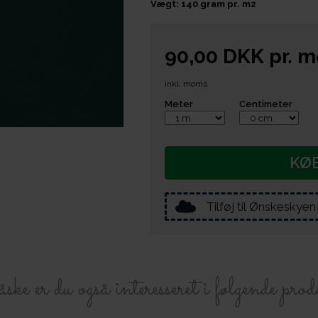
Vægt: 140 gram pr. m2
90,00
DKK
pr.
m
inkl. moms
Meter
Centimeter
KØ
Tilføj til Ønskeskyen
e er du også interesseret i følgende prod