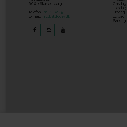
8660 Skanderborg
Onsdag
Torsdag
Telefon:
86 52 02 45
Fredag
E-mail:
info@stofogsy.dk
Lørdag
Søndag