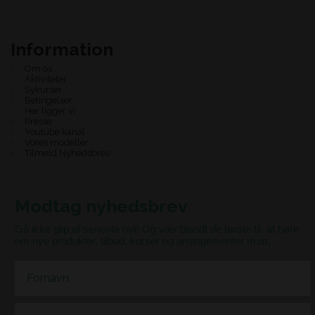
Information
Om os
Aktiviteter
Sykurser
Betingelser
Her ligger vi
Presse
Youtube kanal
Vores modeller
Tilmeld Nyhedsbrev
Modtag nyhedsbrev
Gå ikke glip af seneste nyt! Og vær blandt de første til, at høre
om nye produkter, tilbud, kurser og arrangementer m.m.
First Name
Email