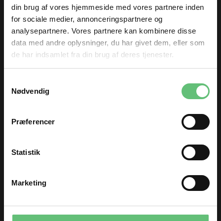
din brug af vores hjemmeside med vores partnere inden
Sort elastikbånd -
Sort elastikbånd -
for sociale medier, annonceringspartnere og
Sort elastik - 1,5 cm
Sort elastik - 1 cm
analysepartnere. Vores partnere kan kombinere disse
18,00 DKK pr.
15,00 DKK pr.
data med andre oplysninger, du har givet dem, eller som
meter
meter
de har indsamlet fra din brug af deres tjenester.
TILMELD DIG
Samtykkevalg
og få nyheder og inspiration direkte
Nødvendig
i din indbakke 😊
Fornavn
Præferencer
Email
Sort elastikbånd -
Sort elastikbånd -
Statistik
Sort elastik - 3 cm
Sort elastik - 4 cm
25,00 DKK pr.
35,00 DKK pr.
TILMELD
meter
meter
Marketing
Du kan til enhver tid afmelde dig igen.