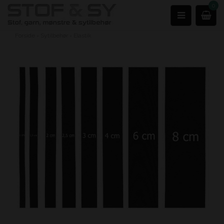
0
Forside
›
Sytilbehør
›
Elastik