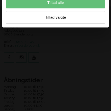
Tillad alle
Tillad valgte
Kontakt os
Stof og Sy
Adelgade 123
8660 Skanderborg
Telefon:
86 52 02 45
E-mail:
info@stofogsy.dk
Åbningstider
Mandag
10.00 til 17.30
Tirsdag
10.00 til 17.30
Onsdag
10.00 til 17.30
Torsdag
10.00 til 17.30
Fredag
10.00 til 18.00
Lørdag
10.00-14.00
Søndag
Lukket