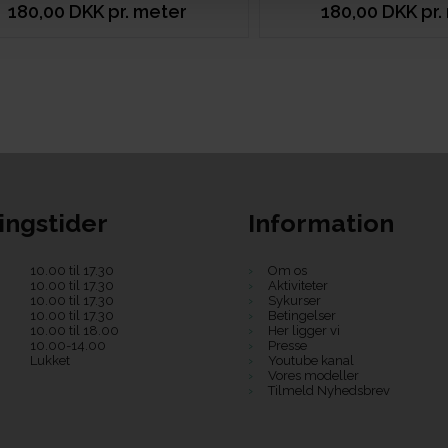
180,00 DKK pr. meter
180,00 DKK pr.
ingstider
Information
10.00 til 17.30
Om os
10.00 til 17.30
Aktiviteter
10.00 til 17.30
Sykurser
10.00 til 17.30
Betingelser
10.00 til 18.00
Her ligger vi
10.00-14.00
Presse
Lukket
Youtube kanal
Vores modeller
Tilmeld Nyhedsbrev