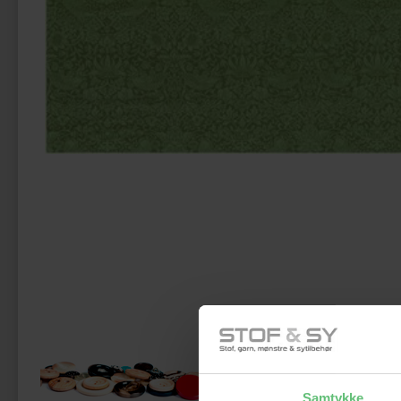
Måsk
Samtykke