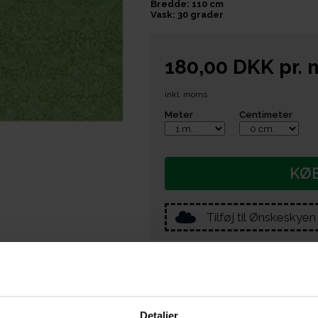
Bredde: 110 cm
Vask: 30 grader
180,00
DKK
pr.
inkl. moms
Meter
Centimeter
KØ
Tilføj til Ønskeskyen
e er du også interesseret i følgende prod
Detaljer