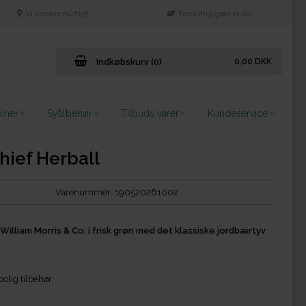
Vi leverer hurtigt
Fornuftig grøn butik
Indkøbskurv (0)
0,00
DKK
iner
Sytilbehør
Tilbuds varer
Kundeservice
hief Herball
Varenummer:
190520261002
William Morris & Co, i frisk grøn med det klassiske jordbærtyv
olig tilbehør.