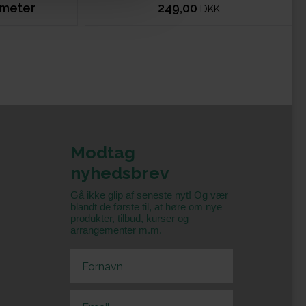
 meter
249,00
DKK
Modtag
nyhedsbrev
Gå ikke glip af seneste nyt! Og vær
blandt de første til, at høre om nye
produkter, tilbud, kurser og
arrangementer m.m.
First Name
Email