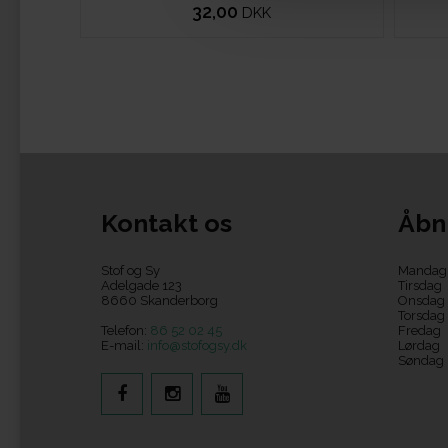
32,00
DKK
Kontakt os
Åbn
Stof og Sy
Mandag
Adelgade 123
Tirsdag
8660 Skanderborg
Onsdag
Torsdag
Telefon:
86 52 02 45
Fredag
E-mail:
info@stofogsy.dk
Lørdag
Søndag