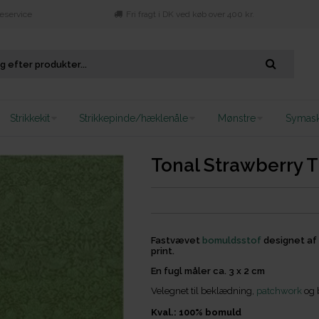
eservice
Fri fragt i DK ved køb over 400 kr.
Strikkekit
Strikkepinde/hæklenåle
Mønstre
Symask
Tonal Strawberry T
Fastvævet
bomuldsstof
designet af 
print.
En fugl måler ca. 3 x 2 cm
Velegnet til beklædning,
patchwork
og b
Kval.: 100% bomuld