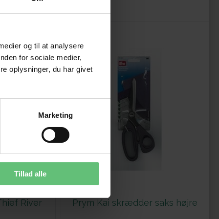
 medier og til at analysere
nden for sociale medier,
e oplysninger, du har givet
Marketing
Tillad alle
hief River
Prym Kai skrædder saks højre