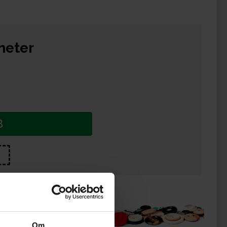
meter
B
ukter
Om