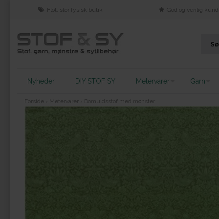
Flot, stor fysisk butik
God og venlig kund
Nyheder
DIY STOF SY
Metervarer
Garn
Forside
›
Metervarer
›
Bomuldsstof med mønster