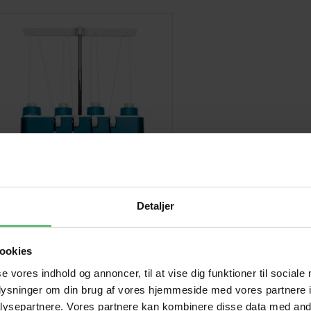
Detaljer
ookies
ire air 5000 overlocker fra
se vores indhold og annoncer, til at vise dig funktioner til sociale
Pfaff
oplysninger om din brug af vores hjemmeside med vores partnere i
11.495,00
DKK
ysepartnere. Vores partnere kan kombinere disse data med andr