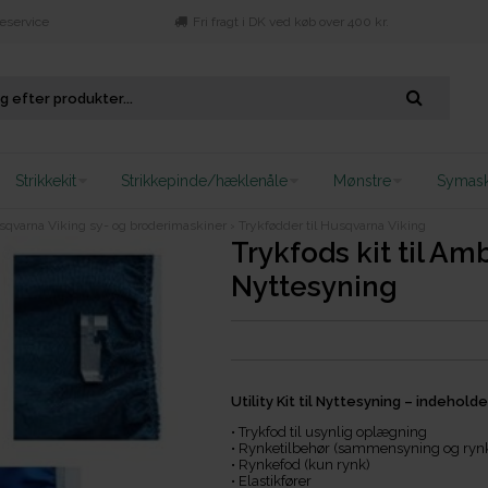
eservice
Fri fragt i DK ved køb over 400 kr.
Strikkekit
Strikkepinde/hæklenåle
Mønstre
Symask
usqvarna Viking sy- og broderimaskiner
›
Trykfødder til Husqvarna Viking
Trykfods kit til Am
Nyttesyning
Utility Kit til Nyttesyning – indehol
• Trykfod til usynlig oplægning
• Rynketilbehør (sammensyning og ryn
• Rynkefod (kun rynk)
• Elastikfører