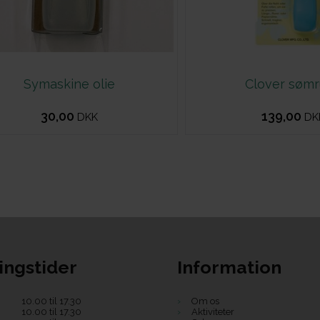
Symaskine olie
Clover sømr
30,00
139,00
DKK
DK
ingstider
Information
10.00 til 17.30
Om os
10.00 til 17.30
Aktiviteter