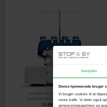
Samtykke
Denne hjemmeside bruger c
Amber Air S400 lufttrådet
Adm
Vi bruger cookies til at tilpas
Husqvarna Viking overlocker
vores trafik. Vi deler også 
11.495,00
DKK
annonceringspartnere og anal