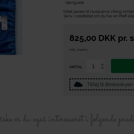
• Sømguide
Kittet passer til Husqvarna Viking Amb
Skriv i notatfeltet om du har en Pfaff e
825,00
DKK
pr.
s
inkl. moms
ANTAL
Tilføj til Ønskeskyen
e er du også interesseret i følgende prod