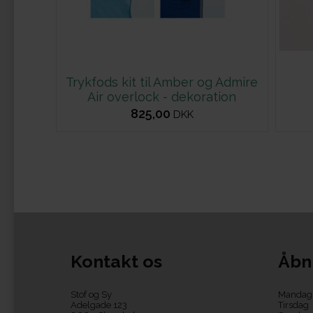
Trykfods kit til Amber og Admire
Air overlock - dekoration
825,00
DKK
Kontakt os
Åbn
Stof og Sy
Mandag
Adelgade 123
Tirsdag