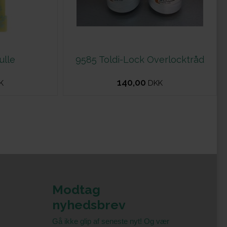
ulle
9585 Toldi-Lock Overlocktråd
140,00
K
DKK
Modtag
nyhedsbrev
Gå ikke glip af seneste nyt! Og vær