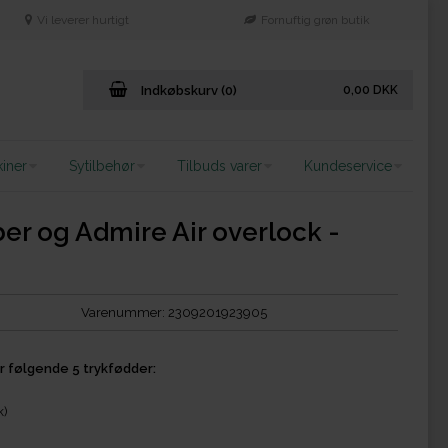
Vi leverer hurtigt
Fornuftig grøn butik
Indkøbskurv (0)
0,00
DKK
iner
Sytilbehør
Tilbuds varer
Kundeservice
ber og Admire Air overlock -
Varenummer:
2309201923905
der følgende 5 trykfødder:
k)