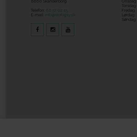
8660 Skanderborg
Onsdag
Torsdag
Telefon:
86 52 02 45
Fredag
E-mail:
info@stofogsy.dk
Lørdag
Søndag