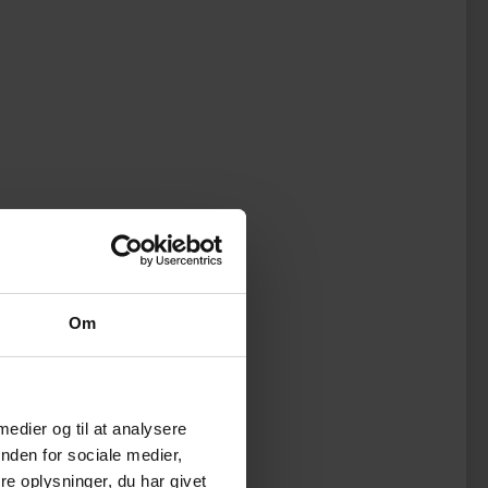
Om
 medier og til at analysere
nden for sociale medier,
e oplysninger, du har givet