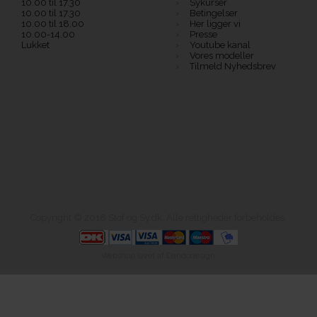
10.00 til 17.30
Sykurser
10.00 til 17.30
Betingelser
10.00 til 18.00
Her ligger vi
10.00-14.00
Presse
Lukket
Youtube kanal
Vores modeller
Tilmeld Nyhedsbrev
Copyright © 2018 Stof og Sy.dk. Alle rettigheder forbeholdes.
Webshop lavet af Dandodesign