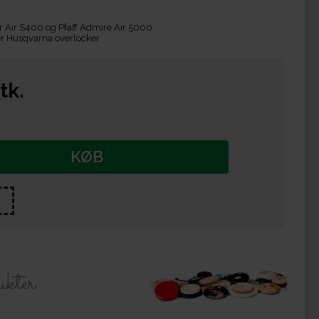
er Air S400 og Pfaff Admire Air 5000
ller Husqvarna overlocker
tk.
KØB
ukter