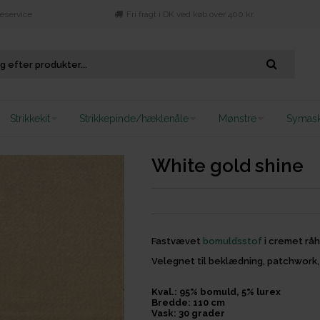
eservice
Fri fragt i DK ved køb over 400 kr.
Strikkekit
Strikkepinde/hæklenåle
Mønstre
Symask
White gold shine
Fastvævet
bomuldsstof
i cremet råh
Velegnet til beklædning, patchwork, ju
Kval.: 95% bomuld, 5% lurex
Bredde: 110 cm
Vask: 30 grader