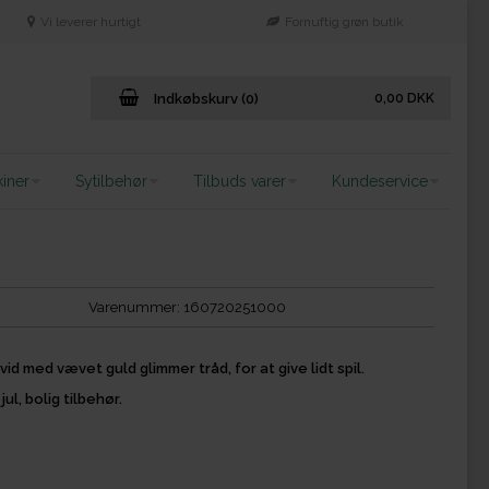
Vi leverer hurtigt
Fornuftig grøn butik
Indkøbskurv (0)
0,00
DKK
iner
Sytilbehør
Tilbuds varer
Kundeservice
Varenummer:
160720251000
vid med vævet guld glimmer tråd, for at give lidt spil.
l, bolig tilbehør.