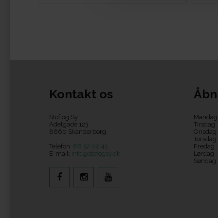
Kontakt os
Åbn
Stof og Sy
Mandag
Adelgade 123
Tirsdag
8660 Skanderborg
Onsdag
Torsdag
Telefon:
86 52 02 45
Fredag
E-mail:
info@stofogsy.dk
Lørdag
Søndag