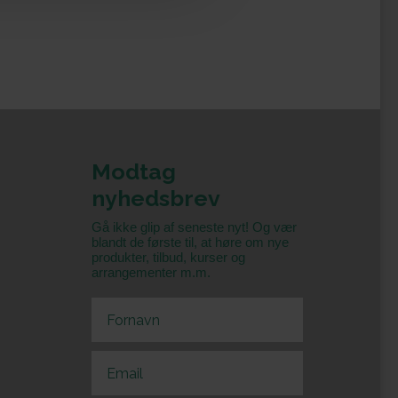
Modtag
nyhedsbrev
Gå ikke glip af seneste nyt! Og vær
blandt de første til, at høre om nye
produkter, tilbud, kurser og
arrangementer m.m.
First Name
Email