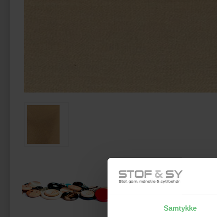
Måsk
Samtykke