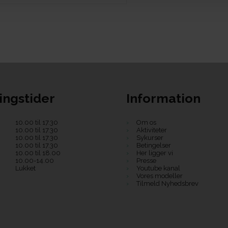
ingstider
Information
10.00 til 17.30
Om os
10.00 til 17.30
Aktiviteter
10.00 til 17.30
Sykurser
10.00 til 17.30
Betingelser
10.00 til 18.00
Her ligger vi
10.00-14.00
Presse
Lukket
Youtube kanal
Vores modeller
Tilmeld Nyhedsbrev