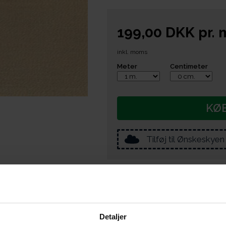
199,00
DKK
pr.
inkl. moms
Meter
Centimeter
KØ
Tilføj til Ønskeskyen
e er du også interesseret i følgende prod
Detaljer