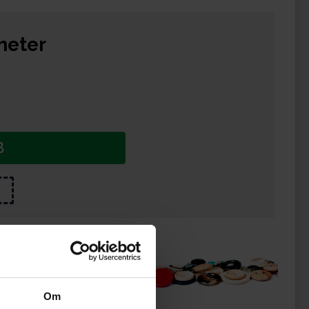
meter
B
ukter
Om