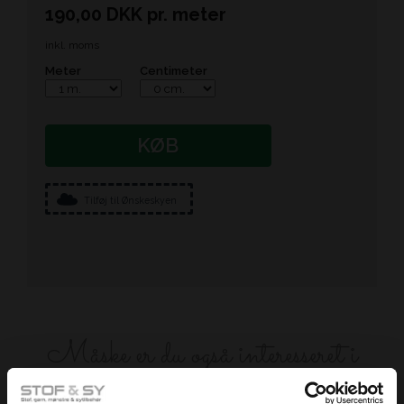
190,00
DKK
pr.
meter
inkl. moms
Meter
Centimeter
KØB
Tilføj til Ønskeskyen
Måske er du også interesseret i
følgende produkter