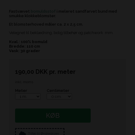
Fastvævet
bomuldsstof
i meleret sandfarvet bund med
smukke klokkeblomster.
Et blomsterhoved måler ca. 2 x 2,5 cm.
Velegnet til beklædning, bolig tilbehør og patchwork mm.
Kval.: 100% bomuld
Bredde: 110 cm
Vask: 30 grader
190,00
DKK
pr.
meter
inkl. moms
Meter
Centimeter
KØB
Tilføj til Ønskeskyen