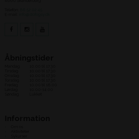
8660 Skanderborg
Telefon:
86 52 02 45
E-mail:
info@stofogsy.dk
Åbningstider
Mandag
10.00 til 17.30
Tirsdag
10.00 til 17.30
Onsdag
10.00 til 17.30
Torsdag
10.00 til 17.30
Fredag
10.00 til 18.00
Lørdag
10.00-14.00
Søndag
Lukket
Information
Om os
Aktiviteter
Sykurser