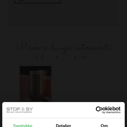
Måske er du også interesseret i
følgende produkter
Sytråd
32,00
Samtykke
Detaljer
Om
DKK