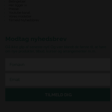
Betingelser
Her ligger vi
Presse
Youtube kanal
Vores modeller
Tilmeld Nyhedsbrev
Modtag nyhedsbrev
Gå ikke glip af seneste nyt! Og vær blandt de første til, at høre
om nye produkter, tilbud, kurser og arrangementer m.m.
First Name
Email
TILMELD DIG