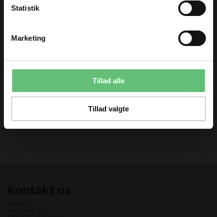
Statistik
TILMELD
Marketing
Du kan til enhver tid afmelde dig igen.
Milena Khaki Stripe
Clover Wonder clips
Tillad alle
FM
- Blandet pakke 26
stk
130,00 DKK pr.
180,00
DKK
meter
Tillad valgte
Kontakt os
Stof og Sy
Adelgade 123