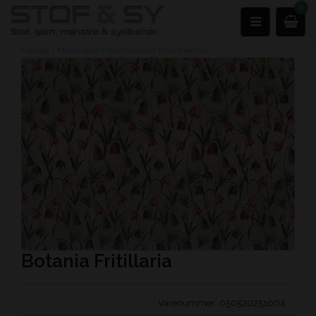
0
Forside
›
Metervarer
›
Bomuldsstof med mønster
Botania Fritillaria
Varenummer:
050520251004