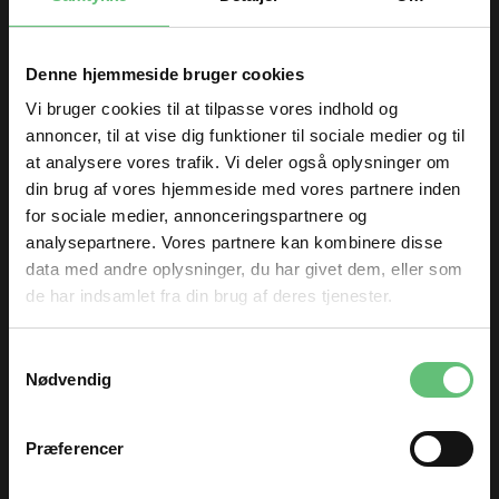
Denne hjemmeside bruger cookies
Kunder købte også
Vi bruger cookies til at tilpasse vores indhold og
annoncer, til at vise dig funktioner til sociale medier og til
at analysere vores trafik. Vi deler også oplysninger om
din brug af vores hjemmeside med vores partnere inden
for sociale medier, annonceringspartnere og
analysepartnere. Vores partnere kan kombinere disse
data med andre oplysninger, du har givet dem, eller som
de har indsamlet fra din brug af deres tjenester.
TILMELD DIG
Samtykkevalg
Velluto Marrone
Poplin Ilusion Sand
og få nyheder og inspiration direkte
Nødvendig
i din indbakke 😊
Scuro
Fornavn
199,00 DKK pr.
99,00 DKK pr.
meter
meter
Præferencer
Email