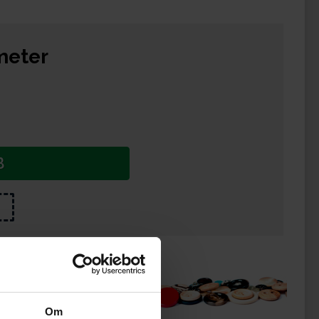
meter
B
ukter
Om