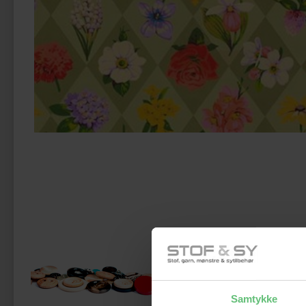
Måsk
Samtykke