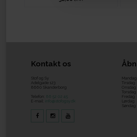
Kontakt os
Åbn
Stof og Sy
Mandag
Adelgade 123
Tirsdag
8660 Skanderborg
Onsdag
Torsdag
Telefon:
86 52 02 45
Fredag
E-mail:
info@stofogsy.dk
Lørdag
Søndag