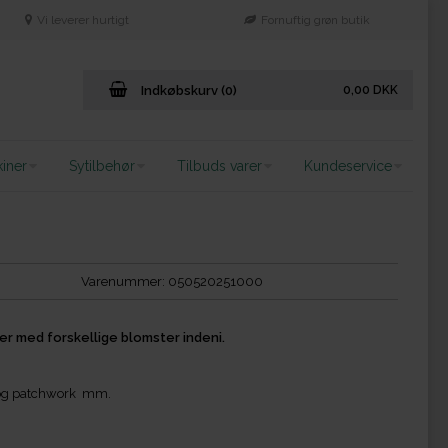
Vi leverer hurtigt
Fornuftig grøn butik
Indkøbskurv (0)
0,00
DKK
iner
Sytilbehør
Tilbuds varer
Kundeservice
Varenummer:
050520251000
er med forskellige blomster indeni.
ør og patchwork mm.