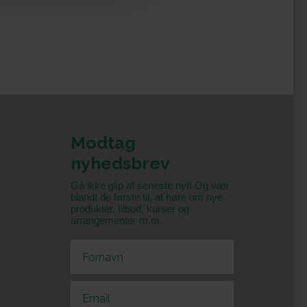
Modtag
nyhedsbrev
Gå ikke glip af seneste nyt! Og vær
blandt de første til, at høre om nye
produkter, tilbud, kurser og
arrangementer m.m.
First Name
Email