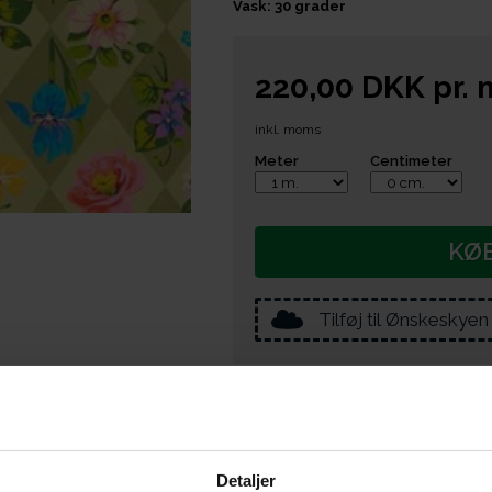
Vask: 30 grader
220,00
DKK
pr.
inkl. moms
Meter
Centimeter
KØ
Tilføj til Ønskeskyen
e er du også interesseret i følgende prod
Detaljer