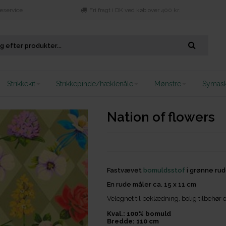
eservice
Fri fragt i DK ved køb over 400 kr.
Strikkekit
Strikkepinde/hæklenåle
Mønstre
Symask
Nation of flowers
Fastvævet
bomuldsstof
i grønne rud
En rude måler ca. 15 x 11 cm
Velegnet til beklædning, bolig tilbeh
Kval.: 100% bomuld
Bredde: 110 cm