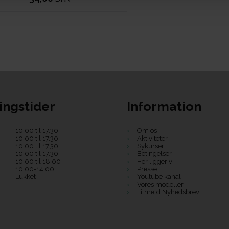
ingstider
Information
10.00 til 17.30
Om os
10.00 til 17.30
Aktiviteter
10.00 til 17.30
Sykurser
10.00 til 17.30
Betingelser
10.00 til 18.00
Her ligger vi
10.00-14.00
Presse
Lukket
Youtube kanal
Vores modeller
Tilmeld Nyhedsbrev