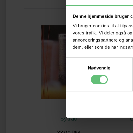
Denne hjemmeside bruger c
Vi bruger cookies til at tilpas
vores trafik. Vi deler også 
annonceringspartnere og anal
dem, eller som de har indsaml
Samtykkevalg
Nødvendig
Sytråd
U
32,00
DKK