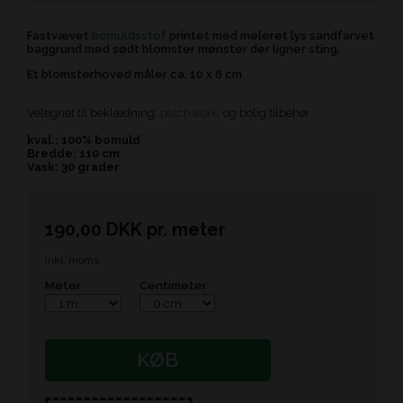
Fastvævet
bomuldsstof
printet med meleret lys sandfarvet
baggrund med sødt blomster mønster der ligner sting.
Et blomsterhoved måler ca. 10 x 8 cm
Velegnet til beklædning,
patchwork
, og bolig tilbehør.
kval.: 100% bomuld
Bredde: 110 cm
Vask: 30 grader
190,00
DKK
pr.
meter
inkl. moms
Meter
Centimeter
KØB