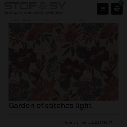
0
Forside
›
Metervarer
›
Bomuldsstof med mønster
Garden of stitches light
Varenummer:
111120251007