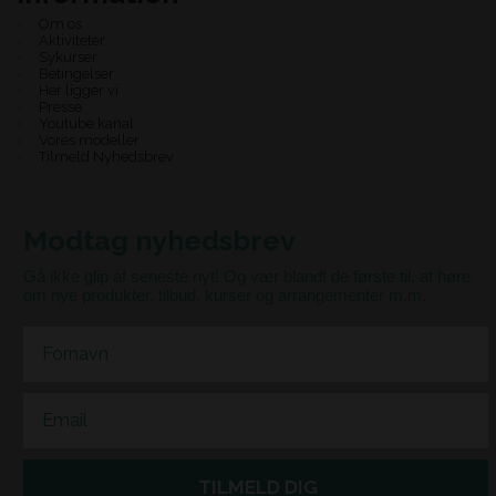
Om os
Aktiviteter
Sykurser
Betingelser
Her ligger vi
Presse
Youtube kanal
Vores modeller
Tilmeld Nyhedsbrev
Modtag nyhedsbrev
Gå ikke glip af seneste nyt! Og vær blandt de første til, at høre
om nye produkter, tilbud, kurser og arrangementer m.m.
First Name
Email
TILMELD DIG