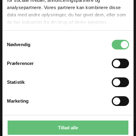
for sociale medier, annonceringspartnere og
190,00 DKK pr.
32,00
DKK
analysepartnere. Vores partnere kan kombinere disse
meter
data med andre oplysninger, du har givet dem, eller som
de har indsamlet fra din brug af deres tjenester.
TILMELD DIG
Samtykkevalg
og få nyheder og inspiration direkte
Nødvendig
i din indbakke 😊
Fornavn
Præferencer
Email
Universal nåle
130/705 H
Statistik
34,00
DKK
TILMELD
Marketing
Du kan til enhver tid afmelde dig igen.
Tillad alle