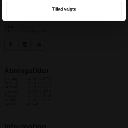
Kontakt os
Tillad valgte
Stof og Sy
Adelgade 123
8660 Skanderborg
Telefon:
86 52 02 45
E-mail:
info@stofogsy.dk
Åbningstider
Mandag
10.00 til 17.30
Tirsdag
10.00 til 17.30
Onsdag
10.00 til 17.30
Torsdag
10.00 til 17.30
Fredag
10.00 til 18.00
Lørdag
10.00-14.00
Søndag
Lukket
Information