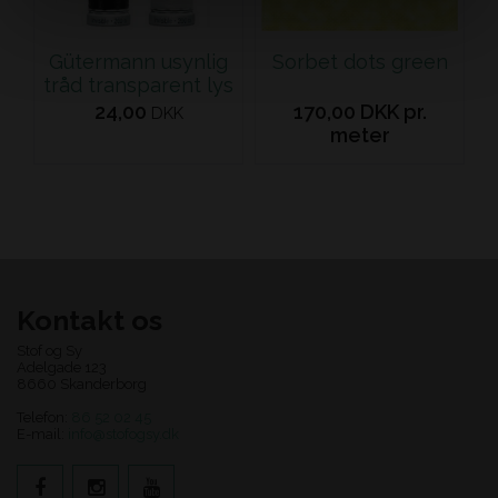
Gütermann usynlig
Sorbet dots green
tråd transparent lys
24,00
170,00 DKK pr.
DKK
meter
Kontakt os
Stof og Sy
Adelgade 123
8660 Skanderborg
Telefon:
86 52 02 45
E-mail:
info@stofogsy.dk