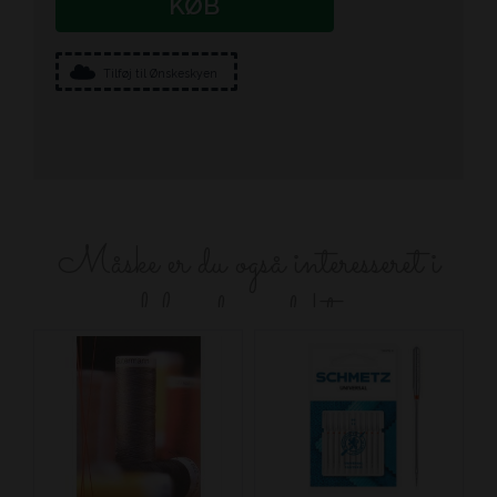
KØB
Tilføj til Ønskeskyen
Måske er du også interesseret i
følgende produkter