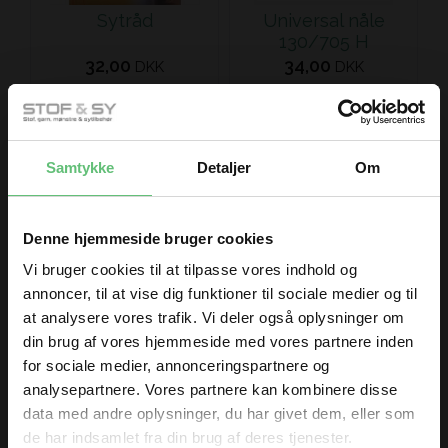
Sytråd
Universal nåle
130/705 H
32,00
34,00
DKK
DKK
Samtykke
Detaljer
Om
Denne hjemmeside bruger cookies
Vi bruger cookies til at tilpasse vores indhold og
Selma
annoncer, til at vise dig funktioner til sociale medier og til
180,00 DKK pr.
at analysere vores trafik. Vi deler også oplysninger om
meter
din brug af vores hjemmeside med vores partnere inden
for sociale medier, annonceringspartnere og
analysepartnere. Vores partnere kan kombinere disse
data med andre oplysninger, du har givet dem, eller som
Kunder købte også
de har indsamlet fra din brug af deres tjenester.