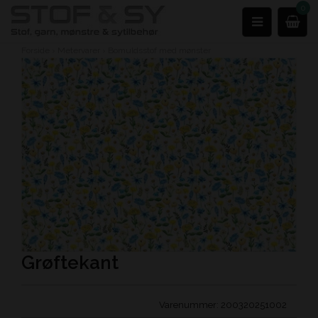
0
Forside
›
Metervarer
›
Bomuldsstof med mønster
Grøftekant
Varenummer:
200320251002