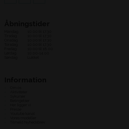
Åbningstider
Mandag
10.00 til 17.30
Tirsdag
10.00 til 17.30
Onsdag
10.00 til 17.30
Torsdag
10.00 til 17.30
Fredag
10.00 til 18.00
Lørdag
10.00-14.00
Søndag
Lukket
Information
Om os
Aktiviteter
Sykurser
Betingelser
Her ligger vi
Presse
Youtube kanal
Vores modeller
Tilmeld Nyhedsbrev