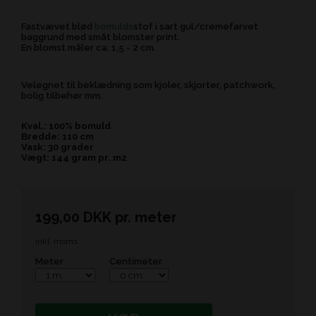
Fastvævet blød
bomulds
stof i sart gul/cremefarvet
baggrund med småt blomster print.
En blomst måler ca. 1,5 - 2 cm.
Velegnet til beklædning som kjoler, skjorter, patchwork,
bolig tilbehør mm.
Kval.: 100% bomuld
Bredde: 110 cm
Vask: 30 grader
Vægt: 144 gram pr. m2
199,00
DKK
pr.
meter
inkl. moms
Meter
Centimeter