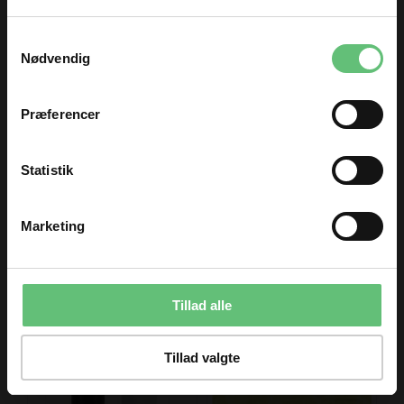
TILMELD DIG
Samtykkevalg
og få nyheder og inspiration direkte
Nødvendig
i din indbakke 😊
Fornavn
Præferencer
Email
Statistik
TILMELD
Rainbow buttons
Rainbow sewing
Marketing
Du kan til enhver tid afmelde dig igen.
199,00 DKK pr.
199,00 DKK pr.
meter
meter
Tillad alle
Tillad valgte