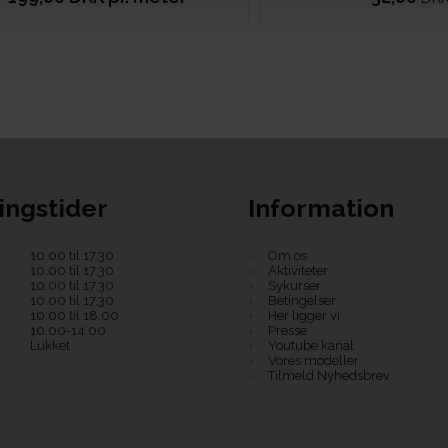
ingstider
Information
10.00 til 17.30
Om os
10.00 til 17.30
Aktiviteter
10.00 til 17.30
Sykurser
10.00 til 17.30
Betingelser
10.00 til 18.00
Her ligger vi
10.00-14.00
Presse
Lukket
Youtube kanal
Vores modeller
Tilmeld Nyhedsbrev