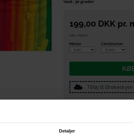
Vask: 30 grader
199,00
DKK
pr.
inkl. moms
Meter
Centimeter
KØ
Tilføj til Ønskeskyen
e er du også interesseret i følgende prod
Detaljer