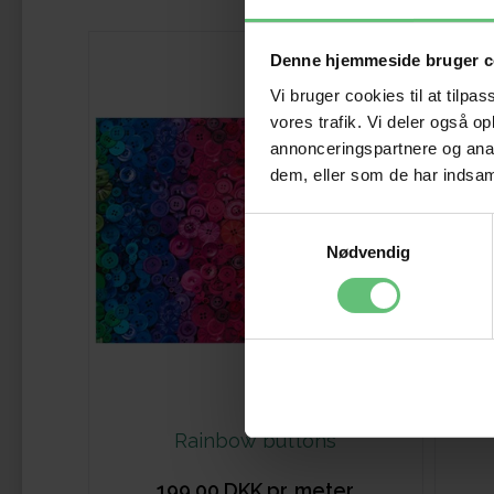
Denne hjemmeside bruger c
Vi bruger cookies til at tilpas
vores trafik. Vi deler også 
annonceringspartnere og anal
dem, eller som de har indsaml
Samtykkevalg
Nødvendig
Rainbow buttons
199,00 DKK pr. meter