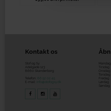
Kontakt os
Åbn
Stof og Sy
Mandag
Adelgade 123
Tirsdag
8660 Skanderborg
Onsdag
Torsdag
Telefon:
86 52 02 45
Fredag
E-mail:
info@stofogsy.dk
Lørdag
Søndag