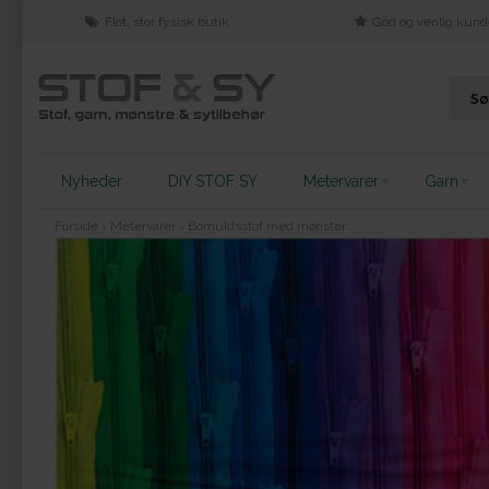
Flot, stor fysisk butik
God og venlig kund
Nyheder
DIY STOF SY
Metervarer
Garn
Forside
›
Metervarer
›
Bomuldsstof med mønster