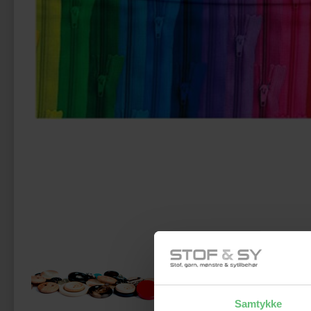
Måsk
Samtykke