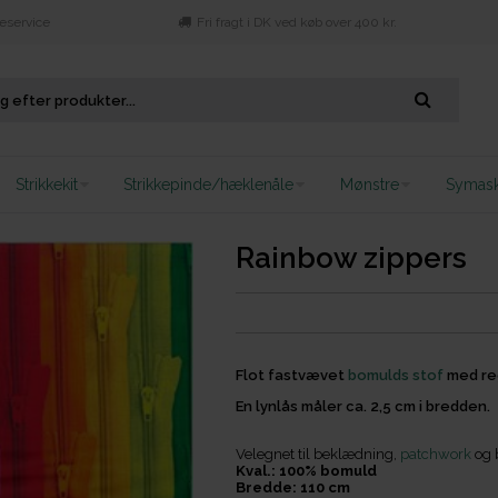
eservice
Fri fragt i DK ved køb over 400 kr.
Strikkekit
Strikkepinde/hæklenåle
Mønstre
Symask
Rainbow zippers
Flot fastvævet
bomulds stof
med reg
En lynlås måler ca. 2,5 cm i bredden.
Velegnet til beklædning,
patchwork
og b
Kval.: 100% bomuld
Bredde: 110 cm