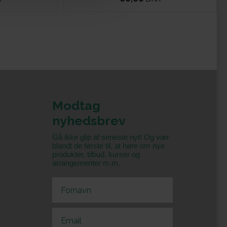
Modtag
nyhedsbrev
Gå ikke glip af seneste nyt! Og vær
blandt de første til, at høre om nye
produkter, tilbud, kurser og
arrangementer m.m.
First Name
Email