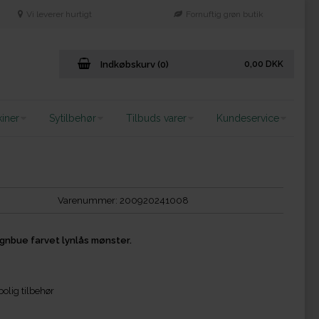
Vi leverer hurtigt
Fornuftig grøn butik
Indkøbskurv (0)
0,00
DKK
iner
Sytilbehør
Tilbuds varer
Kundeservice
Varenummer:
200920241008
nbue farvet lynlås mønster.
olig tilbehør