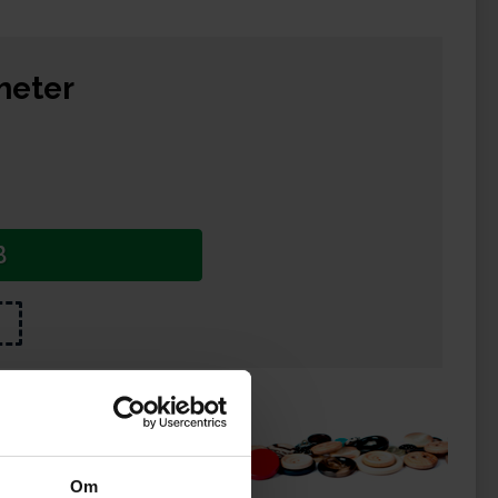
meter
B
ukter
Om