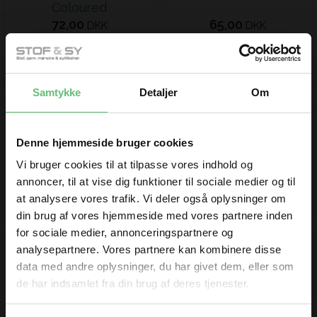
Coloured
72,00
65,00
DKK
DKK
Samtykke
Detaljer
Om
Denne hjemmeside bruger cookies
Vi bruger cookies til at tilpasse vores indhold og
Blue star
Rose star
annoncer, til at vise dig funktioner til sociale medier og til
at analysere vores trafik. Vi deler også oplysninger om
80,00 DKK pr. meter
80,00 DKK pr. meter
din brug af vores hjemmeside med vores partnere inden
for sociale medier, annonceringspartnere og
analysepartnere. Vores partnere kan kombinere disse
data med andre oplysninger, du har givet dem, eller som
de har indsamlet fra din brug af deres tjenester.
TILMELD DIG