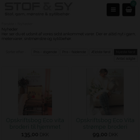
0
Forside
›
Nyheder
Nyheder
Her ser du et udsnit af vores sidst ankommet varer. Der er altid nyt i garn,
metervarer, snitmønstre og sytilbehør.
Sorter efter...
Pris - stigende
Pris - faldende
Ældste først
Nyeste først
Antal solgte
Opskriftsbog Eco vita
Opskriftsbog Eco Vita
broderi til hjemmet
strømpe broderi
135,00
99,00
DKK
DKK